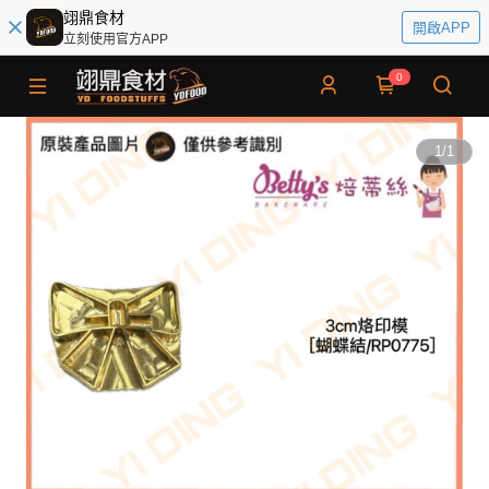
翊鼎食材
開啟APP
立刻使用官方APP
0
1
/
1