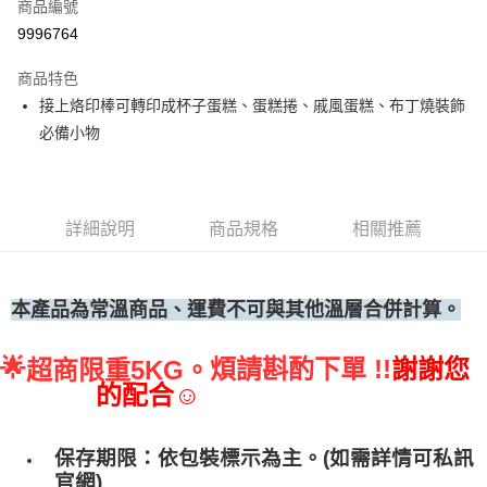
商品編號
• 付款後全家取貨
9996764
每筆NT$60，滿NT$699(含以上)免運費
商品特色
• 付款後7-11取貨
接上烙印棒可轉印成杯子蛋糕、蛋糕捲、戚風蛋糕、布丁燒裝飾
每筆NT$60，滿NT$699(含以上)免運費
必備小物
(請點開選項勾選)
每筆NT$250
詳細說明
商品規格
相關推薦
本產品為常溫商品、運費不可與其他溫層合併計算。
🌟
煩請斟酌下單 !!
謝謝您
超商限重5KG。
的配合☺
保存期限：依包裝標示為主。(如需詳情可私訊
官網)