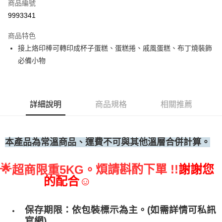
商品編號
• 付款後全家取貨
9993341
每筆NT$60，滿NT$699(含以上)免運費
商品特色
• 付款後7-11取貨
接上烙印棒可轉印成杯子蛋糕、蛋糕捲、戚風蛋糕、布丁燒裝飾
每筆NT$60，滿NT$699(含以上)免運費
必備小物
(請點開選項勾選)
每筆NT$250
詳細說明
商品規格
相關推薦
本產品為常溫商品、運費不可與其他溫層合併計算。
🌟
煩請斟酌下單 !!
謝謝您
超商限重5KG。
的配合☺
保存期限：依包裝標示為主。(如需詳情可私訊
官網)