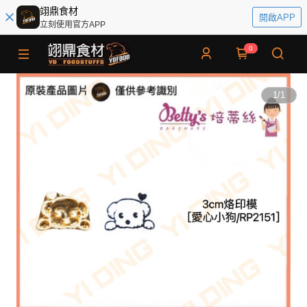
翊鼎食材
開啟APP
立刻使用官方APP
0
1
/
1