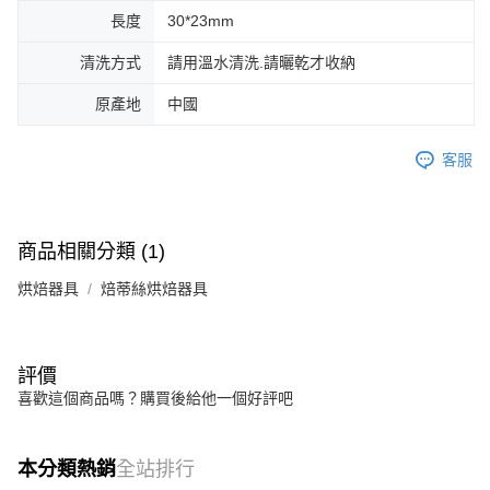
長度
30*23mm
清洗方式
請用溫水清洗.請曬乾才收納
原產地
中國
客服
商品相關分類 (1)
烘焙器具
焙蒂絲烘焙器具
評價
喜歡這個商品嗎？購買後給他一個好評吧
本分類熱銷
全站排行