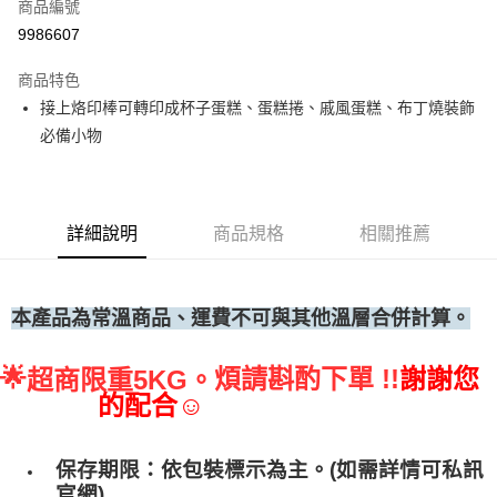
商品編號
• 付款後全家取貨
9986607
每筆NT$60，滿NT$699(含以上)免運費
商品特色
• 付款後7-11取貨
接上烙印棒可轉印成杯子蛋糕、蛋糕捲、戚風蛋糕、布丁燒裝飾
每筆NT$60，滿NT$699(含以上)免運費
必備小物
(請點開選項勾選)
每筆NT$250
詳細說明
商品規格
相關推薦
本產品為常溫商品、運費不可與其他溫層合併計算。
🌟
煩請斟酌下單 !!
謝謝您
超商限重5KG。
的配合☺
保存期限：依包裝標示為主。(如需詳情可私訊
官網)