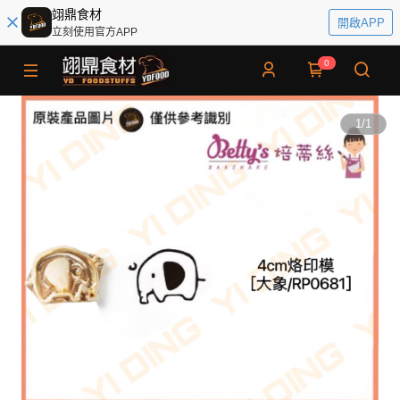
翊鼎食材
開啟APP
立刻使用官方APP
0
1
/
1