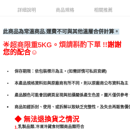
• 付款後全家取貨
詳細說明
商品規格
相關推薦
每筆NT$60，滿NT$699(含以上)免運費
• 付款後7-11取貨
每筆NT$60，滿NT$699(含以上)免運費
此商品為常
溫商品.運費不可與其他溫層合併計算。
(請點開選項勾選)
煩請斟酌下單 !!
謝謝
🌟
超商限重5KG。
每筆NT$250
您的配合☺
保存期限：依包裝標示為主。(如需詳情可私訊官網)
本產品規格資料如與原廠商有所不同，則以原廠商公布資料為主
產品顏色可能會因網頁呈現與拍攝關係產生色差，圖片僅供參考
商品如經拆封、使用、或拆解以致缺乏完整性，及失去再販售價值
◆ 無法退換貨之情況
乳製品類.冷凍冷藏食材類商品類符合
1.