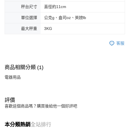
秤台尺寸
直徑約11cm
單位選擇
公克g、盎司oz、英鎊lb
最大秤重
3KG
客服
商品相關分類 (1)
電器用品
評價
喜歡這個商品嗎？購買後給他一個好評吧
本分類熱銷
全站排行