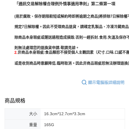
「通訊交易解除權合理例外情事適用準則」第二條第一項
(易於腐敗、保存期限較短或解約時即將逾期之商品)將排除7日解除權
規定7日解除權。因此不受理商品退貨，請確定乳製品、冷凍冷藏商
除商品本身瑕疵或運送過程造成損毀.否則一經拆封.食用.失溫及保存
非商品本身瑕疵:食品類恕不接受個人主觀因素（尺寸.口味.口感不喜
2.
或是收到商品時意願降低.臨時取消。因此非商品瑕疵恕無法辦理退換貨
顯示電腦版詳細說明
商品規格
大小
16.3cm*12.7cm*3.3cm
重量
165G