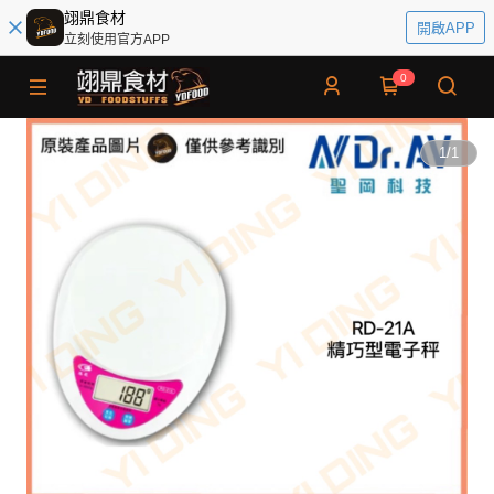
翊鼎食材
開啟APP
立刻使用官方APP
0
1
/
1