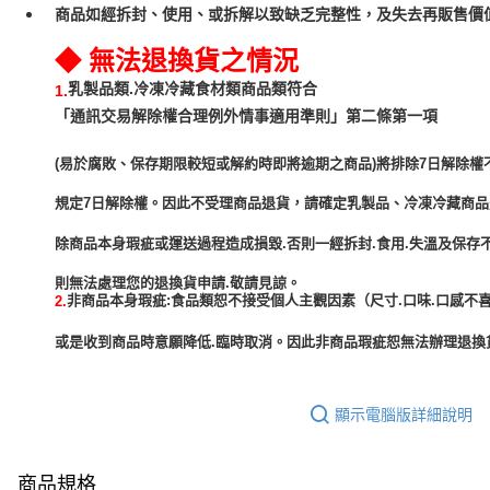
商品如經拆封、使用、或拆解以致缺乏完整性，及失去再販售價值
◆ 無法退換貨之情況
乳製品類.冷凍冷藏食材類商品類符合
1.
「通訊交易解除權合理例外情事適用準則」第二條第一項
(易於腐敗、保存期限較短或解約時即將逾期之商品)將排除7日解除權
規定7日解除權。因此不受理商品退貨，請確定乳製品、冷凍冷藏商
除商品本身瑕疵或運送過程造成損毀.否則一經拆封.食用.失溫及保存
非商品本身瑕疵:食品類恕不接受個人主觀因素（尺寸.口味.口感不喜
2.
或是收到商品時意願降低.臨時取消。因此非商品瑕疵恕無法辦理退換貨
顯示電腦版詳細說明
商品規格