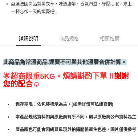
嚴選法國高品質薰衣草，味道濃郁、香氣四溢、紓壓助眠，來上
• 付款後全家取貨
一杯忘卻一天的煩憂吧!
每筆NT$60，滿NT$699(含以上)免運費
• 付款後7-11取貨
每筆NT$60，滿NT$699(含以上)免運費
詳細說明
商品規格
相關推薦
(請點開選項勾選)
每筆NT$250
此商品為常
溫商品.運費不可與其他溫層合併計算。
煩請斟酌下單 !!
謝謝
🌟
超商限重5KG。
您的配合☺
保存期限：依包裝標示為主。(如需詳情可私訊官網)
本產品規格資料如與原廠商有所不同，則以原廠商公布資料為主
產品顏色可能會因網頁呈現與拍攝關係產生色差，圖片僅供參考