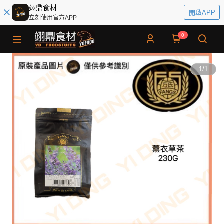
翊鼎食材
開啟APP
立刻使用官方APP
0
1
/
1