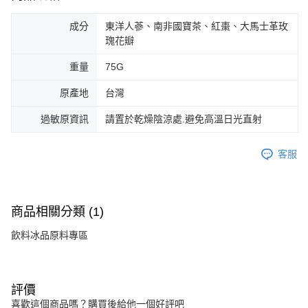
成分
東洋人蔘、南非國寶茶、紅棗、大馬士革玫
瑰花瓣
重量
75G
原產地
台灣
過敏原資訊
請置於乾燥陰涼處.避免高溫日光直射
客服
商品相關分類 (1)
飲料冰品原料專區
評價
喜歡這個商品嗎？購買後給他一個好評吧