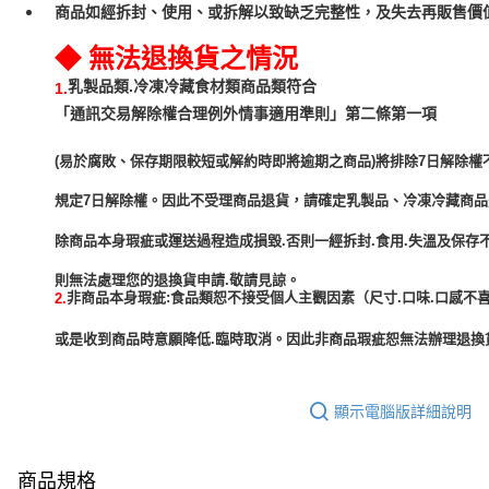
商品如經拆封、使用、或拆解以致缺乏完整性，及失去再販售價值
◆ 無法退換貨之情況
乳製品類.冷凍冷藏食材類商品類符合
1.
「通訊交易解除權合理例外情事適用準則」第二條第一項
(易於腐敗、保存期限較短或解約時即將逾期之商品)將排除7日解除權
規定7日解除權。因此不受理商品退貨，請確定乳製品、冷凍冷藏商
除商品本身瑕疵或運送過程造成損毀.否則一經拆封.食用.失溫及保存
非商品本身瑕疵:食品類恕不接受個人主觀因素（尺寸.口味.口感不喜
2.
或是收到商品時意願降低.臨時取消。因此非商品瑕疵恕無法辦理退換貨
顯示電腦版詳細說明
商品規格