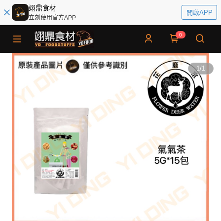
翊鼎食材
開啟APP
立刻使用官方APP
0
1
/
1