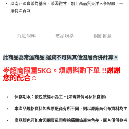
以南非國寶茶為基底，茶湯微甘，加上高品質東洋人蔘點綴上一
• 付款後全家取貨
縷特殊香氣
每筆NT$60，滿NT$699(含以上)免運費
• 付款後7-11取貨
每筆NT$60，滿NT$699(含以上)免運費
詳細說明
商品規格
相關推薦
(請點開選項勾選)
每筆NT$250
此商品為常
溫商品.運費不可與其他溫層合併計算。
煩請斟酌下單 !!
謝謝
🌟
超商限重5KG。
您的配合☺
保存期限：依包裝標示為主。(如需詳情可私訊官網)
本產品規格資料如與原廠商有所不同，則以原廠商公布資料為主
產品顏色可能會因網頁呈現與拍攝關係產生色差，圖片僅供參考