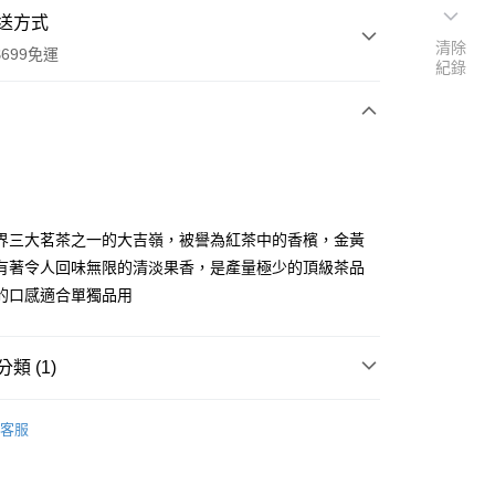
送方式
清除
699免運
紀錄
次付款
界三大茗茶之一的大吉嶺，被譽為紅茶中的香檳，金黃
有著令人回味無限的清淡果香，是產量極少的頂級茶品
的口感適合單獨品用
全家取貨
0，滿NT$699(含以上)免運費
類 (1)
-11取貨
0，滿NT$699(含以上)免運費
原料專區
客服
項勾選)
50