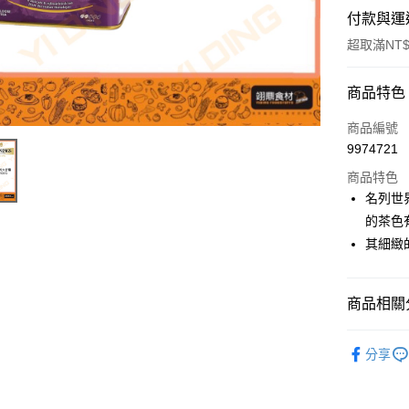
付款與運
超取滿NT$
付款方式
商品特色
信用卡一
商品編號
9974721
Apple Pay
商品特色
名列世
運送方式
的茶色
其細緻
• 付款後
每筆NT$6
商品相關分
• 付款後7
每筆NT$6
飲料冰品
分享
(請點開選
每筆NT$2