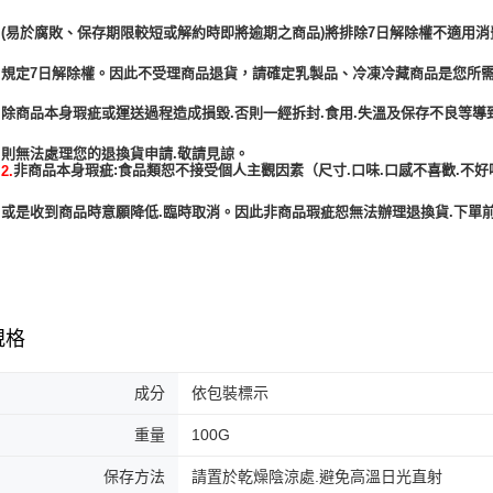
(易於腐敗、保存期限較短或解約時即將逾期之商品)將排除7日解除權不適用消
規定7日解除權。因此不受理商品退貨，請確定乳製品、冷凍冷藏商品是您所
除商品本身瑕疵或運送過程造成損毀.否則一經拆封.食用.失溫及保存不良等導
非商品本身瑕疵:食品類恕不接受個人主觀因素（尺寸.口味.口感不喜歡.不好
2.
或是收到商品時意願降低.臨時取消。因此非商品瑕疵恕無法辦理退換貨.下單前
規格
成分
依包裝標示
重量
100G
保存方法
請置於乾燥陰涼處.避免高溫日光直射