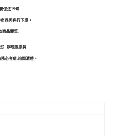
費保法19條
需商品再進行下單。
致商品變質.
吃）辦理退換貨.
務必考慮.詢問清楚。