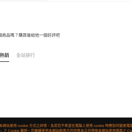
個商品嗎？購買後給他一個好評吧
熱銷
全站排行
本網站使用 cookie 方式之詳情，及若您不希望在電腦上使用 cookie 時應如何變更電腦的
」之 Cookie 聲明。您繼續使用本網站即表示您同意本公司得按本網站使用條款之 Coo
關於我們
客服資訊