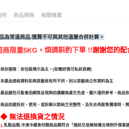
說明
商品規格
相關推薦
品為常
溫商品.運費不可與其他溫層合併計算。
煩請斟酌下單 !!
謝謝您的配
超商限重5KG。
保存期限：依包裝標示為主。(如需詳情可私訊官網)
本產品規格資料如與原廠商有所不同，則以原廠商公布資料為主
產品顏色可能會因網頁呈現與拍攝關係產生色差，圖片僅供參考、商品
商品如經拆封、使用、或拆解以致缺乏完整性，及失去再販售價值時，將
◆ 無法退換貨之情況
「通訊交易解除權合理例外情事
乳製品類.冷凍冷藏食材類商品類符合
1.