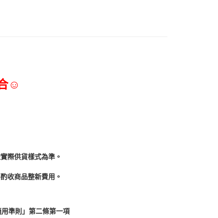
合☺
依實際供貨樣式為準。
酌收商品整﻿新費用。
適用準則」第二條第一項