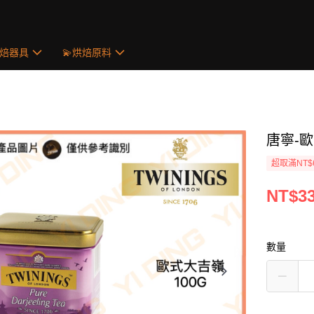
烘焙器具
💫烘焙原料
唐寧-歐
超取滿NT$
NT$3
數量