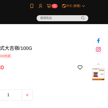
0
中文 (繁體)
式大吉嶺/100G
699免運
30