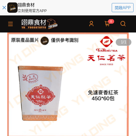
翊鼎食材
開啟APP
立刻使用官方APP
0
1
/
1