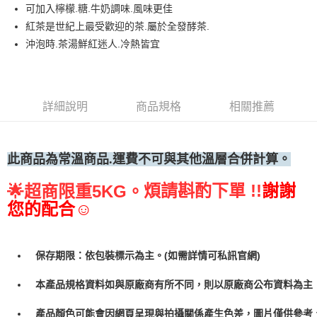
可加入檸檬.糖.牛奶調味.風味更佳
• 付款後全家取貨
紅茶是世紀上最受歡迎的茶.屬於全發酵茶.
每筆NT$60，滿NT$699(含以上)免運費
沖泡時.茶湯鮮紅迷人.冷熱皆宜
• 付款後7-11取貨
每筆NT$60，滿NT$699(含以上)免運費
(請點開選項勾選)
詳細說明
商品規格
相關推薦
每筆NT$250
此商品為常
溫商品.運費不可與其他溫層合併計算。
煩請斟酌下單 !!
謝謝
🌟
超商限重5KG。
您的配合☺
保存期限：依包裝標示為主。(如需詳情可私訊官網)
本產品規格資料如與原廠商有所不同，則以原廠商公布資料為主
產品顏色可能會因網頁呈現與拍攝關係產生色差，圖片僅供參考