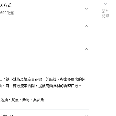
送方式
清除
699免運
紀錄
次付款
全家取貨
0，滿NT$699(含以上)免運費
紅辛辣小辣椒及鮮麻青花椒、芝麻粒，帶出多層次的迷
香、麻、辣感流串舌間，提襯肉類食材的香辣口感。
-11取貨
0，滿NT$699(含以上)免運費
調透抽、魷魚、鮮蚵、吳郭魚
項勾選)
50