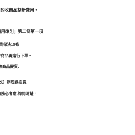
酌收商品整﻿新費用。
適用準則」第二條第一項
費保法19條
需商品再進行下單。
致商品變質.
吃）辦理退換貨.
務必考慮.詢問清楚。