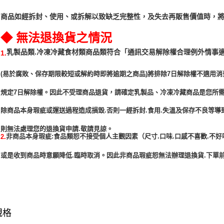
商品如經拆封、使用、或拆解以致缺乏完整性，及失去再販售價值時，將
◆ 無法退換貨之情況
「通訊交易解除權合理例外情事
乳製品類.冷凍冷藏食材類商品類符合
1.
(易於腐敗、保存期限較短或解約時即將逾期之商品)將排除7日解除權不適用消
規定7日解除權。因此不受理商品退貨，請確定乳製品、冷凍冷藏商品是您所
除商品本身瑕疵或運送過程造成損毀.否則一經拆封.食用.失溫及保存不良等導
非商品本身瑕疵:食品類恕不接受個人主觀因素（尺寸.口味.口感不喜歡.不好
2.
或是收到商品時意願降低.臨時取消。因此非商品瑕疵恕無法辦理退換貨.下單前
規格