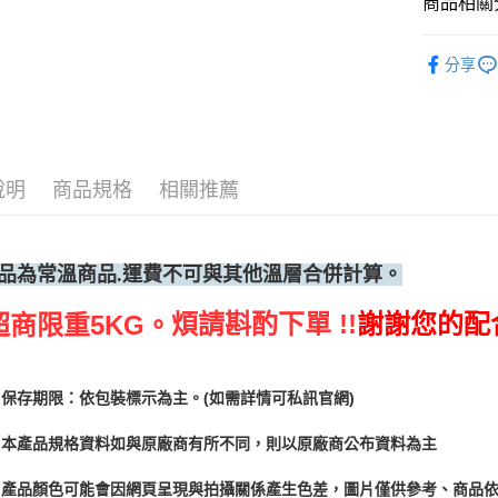
商品相關分
調味料、
分享
說明
商品規格
相關推薦
品為常
溫商品.運費不可與其他溫層合併計算。
煩請斟酌下單 !!
謝謝您的配
超商限重5KG。
保存期限：依包裝標示為主。(如需詳情可私訊官網)
本產品規格資料如與原廠商有所不同，則以原廠商公布資料為主
產品顏色可能會因網頁呈現與拍攝關係產生色差，圖片僅供參考、商品