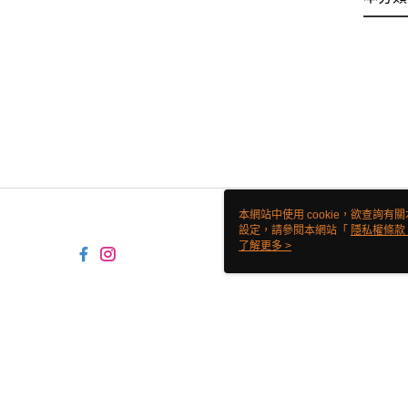
本網站中使用 cookie，欲查詢有關
設定，請參閱本網站「
隱私權條款
使用 cookie。
了解更多 >
TW-MWG1-67-126 Web2.0 Defa
© 2026 by 翊鼎食材有限公司