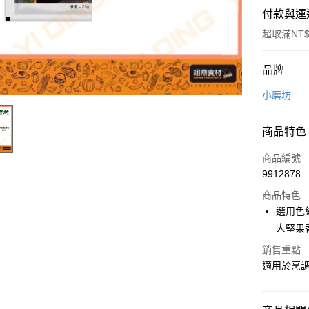
付款與運
超取滿NT$
付款方式
品牌
信用卡一
小磨坊
Apple Pay
商品特色
商品編號
運送方式
9912878
• 付款後
商品特色
每筆NT$6
選用色
人堅果
• 付款後7
銷售重點
每筆NT$6
適用於烹
(請點開選
每筆NT$2