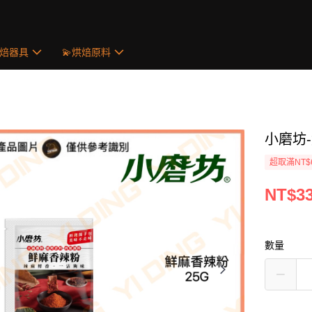
烘焙器具
💫烘焙原料
小磨坊-
超取滿NT$
NT$3
數量