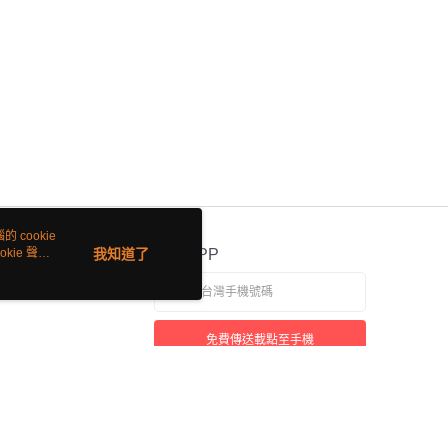
 cookie
kie 聲明
我知道了
官方APP
免費傳送載點至手機
若接到可疑電話，請洽詢165反詐騙專線
本站最佳瀏覽環境請使用 Google Chrome、Firefox 或 Edge 以上版本