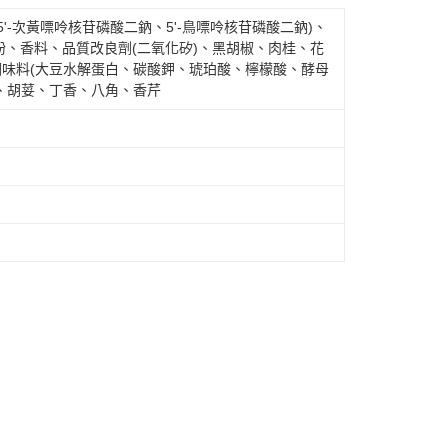
'-次黃嘌呤核苷磷酸二鈉、5'-鳥嘌呤核苷磷酸二鈉)、
、香料、品質改良劑(二氧化矽)、黑胡椒、肉桂、花
調味料(大豆水解蛋白、碳酸鉀、琥珀酸、檸檬酸、酵母
黃、胡荽、丁香、八角、香芹