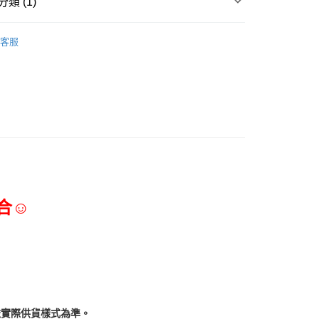
類 (1)
調味淋醬、香辛料
客服
合☺
依實際供貨樣式為準。