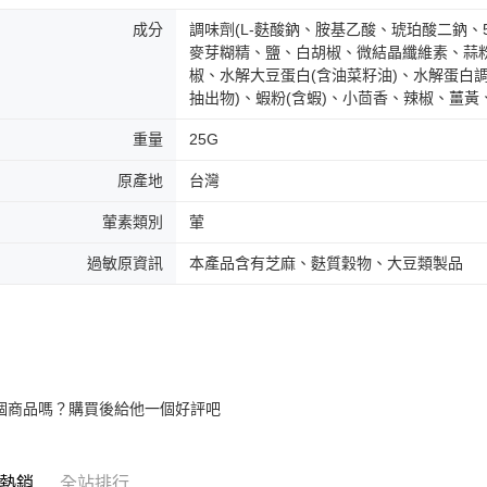
成分
調味劑(L-麩酸鈉、胺基乙酸、琥珀酸二鈉、5
麥芽糊精、鹽、白胡椒、微結晶纖維素、蒜粉
椒、水解大豆蛋白(含油菜籽油)、水解蛋白
抽出物)、蝦粉(含蝦)、小茴香、辣椒、薑
重量
25G
原產地
台灣
葷素類別
葷
過敏原資訊
本產品含有芝麻、麩質穀物、大豆類製品
個商品嗎？購買後給他一個好評吧
熱銷
全站排行