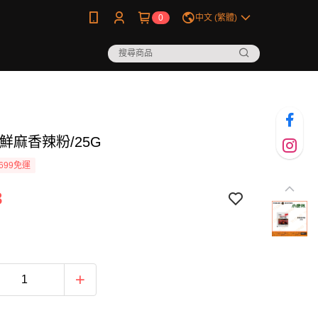
0
中文 (繁體)
鮮麻香辣粉/25G
699免運
3