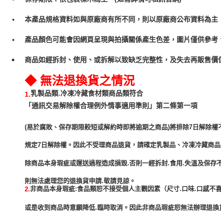
本產品規格資料如與原廠商有所不同，則以原廠商公布資料為主
產品顏色可能會因網頁呈現與拍攝關係產生色差，圖片僅供參考
商品如經拆封、使用、或拆解以致缺乏完整性，及失去再販售價值
◆ 無法退換貨之情況
乳製品類.冷凍冷藏食材類商品類符合
1.
「通訊交易解除權合理例外情事適用準則」第二條第一項
(易於腐敗、保存期限較短或解約時即將逾期之商品)將排除7日解除權
規定7日解除權。因此不受理商品退貨，請確定乳製品、冷凍冷藏商
除商品本身瑕疵或運送過程造成損毀.否則一經拆封.食用.失溫及保存
非商品本身瑕疵:食品類恕不接受個人主觀因素（尺寸.口味.口感不喜
2.
或是收到商品時意願降低.臨時取消。因此非商品瑕疵恕無法辦理退換貨