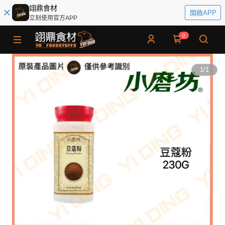
翊鼎食材
開啟APP
立刻使用官方APP
0
1
/
1