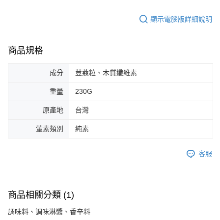
顯示電腦版詳細說明
商品規格
成分
荳蔻粒、木質纖維素
重量
230G
原產地
台灣
葷素類別
純素
客服
商品相關分類 (1)
調味料、調味淋醬、香辛料