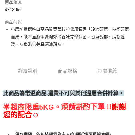
商品編號
• 付款後全家取貨
9912866
每筆NT$60，滿NT$699(含以上)免運費
商品特色
• 付款後7-11取貨
小磨坊嚴選進口高品質荳蔻粒並採用獨家「冷凍研磨」技術研磨
每筆NT$60，滿NT$699(含以上)免運費
而成，能將荳蔻本身濃郁的香味完整保留，香氣馥郁、清新溫
(請點開選項勾選)
暖，味道略苦兼具清涼甜味。
每筆NT$250
詳細說明
商品規格
相關推薦
此商品為常
溫商品.運費不可與其他溫層合併計算。
煩請斟酌下單 !!
謝謝
🌟
超商限重5KG。
您的配合☺
保存期限：依包裝標示為主。(如需詳情可私訊官網)