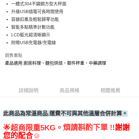
一體式304不鏽鋼方型大秤面
• 付款後全家取貨
升級USB插電可長時間使用
每筆NT$60，滿NT$699(含以上)免運費
容器扣重及輕鬆歸零功能
• 付款後7-11取貨
智能多點精準計數功能
每筆NT$60，滿NT$699(含以上)免運費
LCD藍光超清晰顯示
附贈USB充電器/充電線
(請點開選項勾選)
每筆NT$250
銷售重點
產品適用:廚房料理、麵包烘焙、郵件秤重、中藥調理
詳細說明
商品規格
相關推薦
此商品為常
溫商品.運費不可與其他溫層合併計算。
煩請斟酌下單 !!
謝謝
🌟
超商限重5KG。
您的配合☺