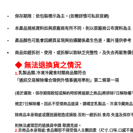
保存期限：依包裝標示為主。(如需詳情可私訊官網)
本產品規格資料如與原廠商有所不同，則以原廠商公布資料為主
產品顏色可能會因網頁呈現與拍攝關係產生色差，圖片僅供參考
商品如經拆封、使用、或拆解以致缺乏完整性，及失去再販售價值
◆ 無法退換貨之情況
乳製品類.冷凍冷藏食材類商品類符合
1.
「通訊交易解除權合理例外情事適用準則」第二條第一項
(易於腐敗、保存期限較短或解約時即將逾期之商品)將排除7日解除權
規定7日解除權。因此不受理商品退貨，請確定乳製品、冷凍冷藏商
除商品本身瑕疵或運送過程造成損毀.否則一經拆封.食用.失溫及保存
非商品本身瑕疵:食品類恕不接受個人主觀因素（尺寸.口味.口感不喜
2.