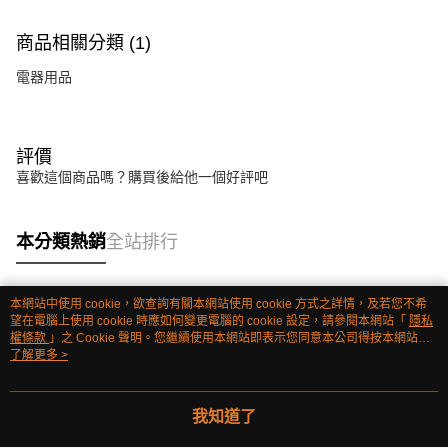
商品相關分類 (1)
電器用品
評價
喜歡這個商品嗎？購買後給他一個好評吧
本分類熱銷
全站排行
本網站中使用 cookie，欲查詢有關本網站使用 cookie 方式之詳情，及若您不希
熱門標籤
望在電腦上使用 cookie 時應如何變更電腦的 cookie 設定，請參閱本網站「
隱私
權條款
」之 Cookie 聲明。您繼續使用本網站即表示您同意本公司得按本網站使
用條款之 Cookie 聲明使用 cookie。
了解更多 >
我知道了