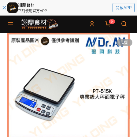
翊鼎食材
開啟APP
立刻使用官方APP
0
1
/
1