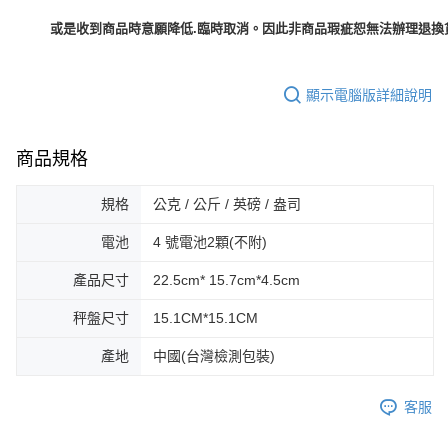
或是收到商品時意願降低.臨時取消。因此非商品瑕疵恕無法辦理退換貨
顯示電腦版詳細說明
商品規格
規格
公克 / 公斤 / 英磅 / 盎司
電池
4 號電池2顆(不附)
產品尺寸
22.5cm* 15.7cm*4.5cm
秤盤尺寸
15.1CM*15.1CM
產地
中國(台灣檢測包裝)
客服