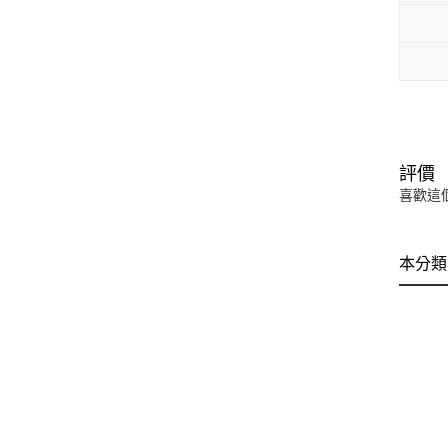
評價
喜歡這
本分類