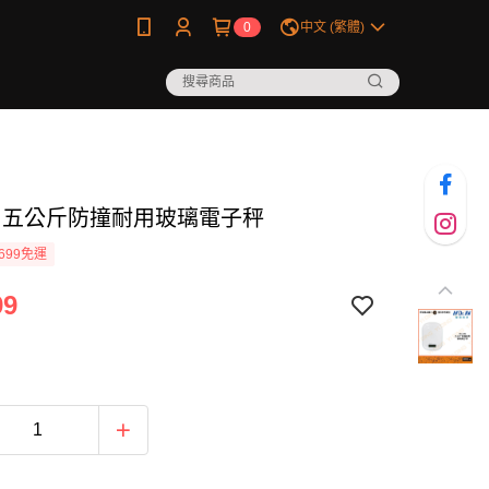
0
中文 (繁體)
8G.五公斤防撞耐用玻璃電子秤
699免運
99