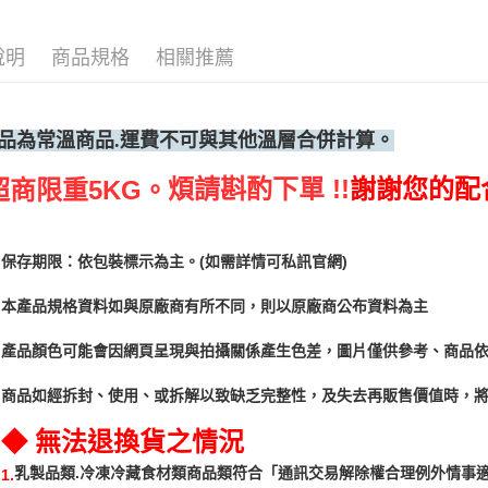
說明
商品規格
相關推薦
品為常
溫商品.運費不可與其他溫層合併計算。
煩請斟酌下單 !!
謝謝您的配
超商限重5KG。
保存期限：依包裝標示為主。(如需詳情可私訊官網)
本產品規格資料如與原廠商有所不同，則以原廠商公布資料為主
產品顏色可能會因網頁呈現與拍攝關係產生色差，圖片僅供參考、商品
商品如經拆封、使用、或拆解以致缺乏完整性，及失去再販售價值時，將
◆ 無法退換貨之情況
「通訊交易解除權合理例外情事
乳製品類.冷凍冷藏食材類商品類符合
1.