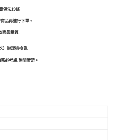
費保法19條
需商品再進行下單。
致商品變質.
吃）辦理退換貨.
務必考慮.詢問清楚。