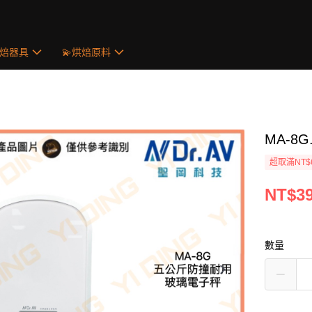
烘焙器具
💫烘焙原料
MA-
超取滿NT$
NT$3
數量