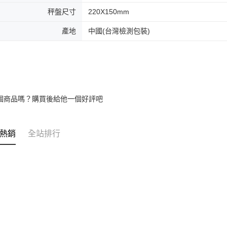
秤盤尺寸
220X150mm
產地
中國(台灣檢測包裝)
個商品嗎？購買後給他一個好評吧
熱銷
全站排行