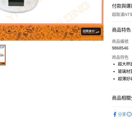
付款與運
超取滿NT$
付款方式
商品特色
信用卡一
商品編號
9868546
Apple Pay
商品特色
超大秤
運送方式
玻璃材
超薄好
• 付款後
每筆NT$6
商品相關分
• 付款後7
每筆NT$6
電器用品
分享
(請點開選
每筆NT$2