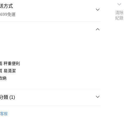
送方式
清除
699免運
紀錄
次付款
面 秤重便利
質 易清潔
收納
全家取貨
0，滿NT$699(含以上)免運費
類 (1)
-11取貨
0，滿NT$699(含以上)免運費
客服
項勾選)
50