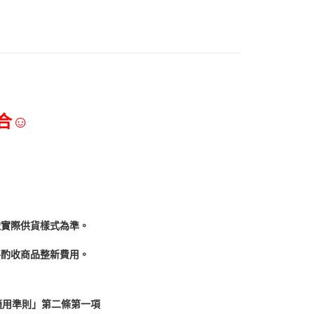
合☺
依實際供貨樣式為準。
酌收商品整﻿新費用。
適用準則」第二條第一項