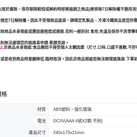
(易於腐敗、保存期限較短或解約時即將逾期之商品)將排除7日解除權不適用消
規定7日解除權。因此不受理商品退貨，請確定乳製品、冷凍冷藏商品是您所
除商品本身瑕疵或運送過程造成損毀.否則一經拆封.食用.失溫及保存不良等導
非商品本身瑕疵:食品類恕不接受個人主觀因素（尺寸.口味.口感不喜歡.不好
2.
或是收到商品時意願降低.臨時取消。因此非商品瑕疵恕無法辦理退換貨.下單前
規格
材質
ABS塑料、強化玻璃
電池
DC3V(AAA 4號X2顆 不附)
產品尺寸
240x170x21mm