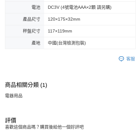
電池
DC3V (4號電池AAA×2顆 請另購)
產品尺寸
120×175×32mm
秤盤尺寸
117×119mm
產地
中國(台灣檢測包裝)
客服
商品相關分類 (1)
電器用品
評價
喜歡這個商品嗎？購買後給他一個好評吧