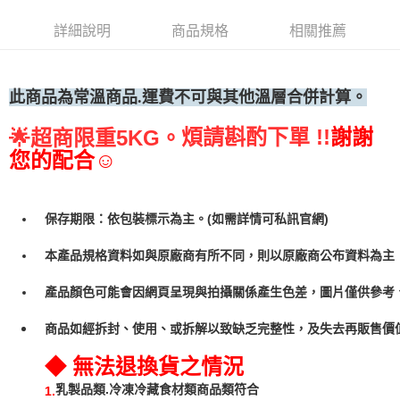
• 付款後全家取貨
詳細說明
商品規格
相關推薦
每筆NT$60，滿NT$699(含以上)免運費
• 付款後7-11取貨
每筆NT$60，滿NT$699(含以上)免運費
此商品為常
溫商品.運費不可與其他溫層合併計算。
(請點開選項勾選)
煩請斟酌下單 !!
謝謝
🌟
超商限重5KG。
每筆NT$250
您的配合☺
保存期限：依包裝標示為主。(如需詳情可私訊官網)
本產品規格資料如與原廠商有所不同，則以原廠商公布資料為主
產品顏色可能會因網頁呈現與拍攝關係產生色差，圖片僅供參考
商品如經拆封、使用、或拆解以致缺乏完整性，及失去再販售價值
◆ 無法退換貨之情況
乳製品類.冷凍冷藏食材類商品類符合
1.