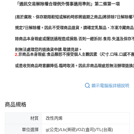
「通訊交易解除權合理例外情事適用準則」第二條第一項
(易於腐敗、保存期限較短或解約時即將逾期之商品)將排除7日解除權
規定7日解除權。因此不受理商品退貨，請確定乳製品、冷凍冷藏商
除商品本身瑕疵或運送過程造成損毀.否則一經拆封.食用.失溫及保存
非商品本身瑕疵:食品類恕不接受個人主觀因素（尺寸.口味.口感不喜
2.
或是收到商品時意願降低.臨時取消。因此非商品瑕疵恕無法辦理退換貨
顯示電腦版詳細說明
商品規格
材質
改性丙烯
單位選擇
g(公克)/Lb(英磅)/OZ(盎司)/TL(台兩)