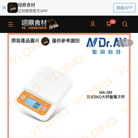
翊鼎食材
開啟APP
立刻使用官方APP
0
1
/
1