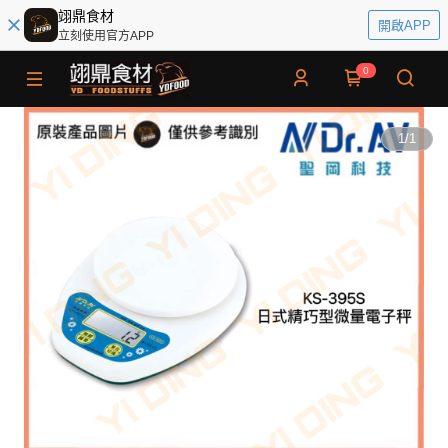
翊鼎食材
開啟APP
立刻使用官方APP
0
1
/
1