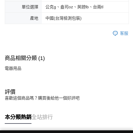
單位選擇
公克g、盎司oz、英鎊lb、台兩tl
產地
中國(台灣檢測包裝)
客服
商品相關分類 (1)
電器用品
評價
喜歡這個商品嗎？購買後給他一個好評吧
本分類熱銷
全站排行