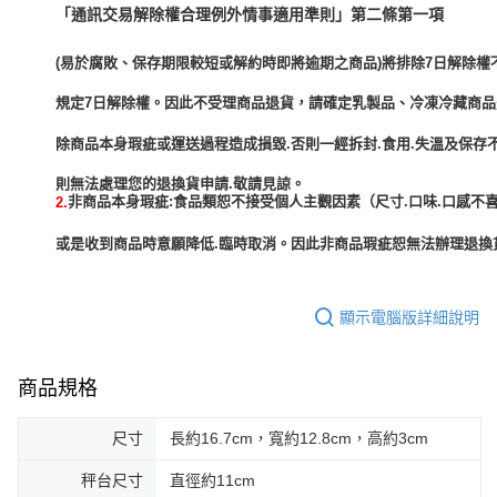
「通訊交易解除權合理例外情事適用準則」第二條第一項
(易於腐敗、保存期限較短或解約時即將逾期之商品)將排除7日解除權
規定7日解除權。因此不受理商品退貨，請確定乳製品、冷凍冷藏商
除商品本身瑕疵或運送過程造成損毀.否則一經拆封.食用.失溫及保存
非商品本身瑕疵:食品類恕不接受個人主觀因素（尺寸.口味.口感不喜
2.
或是收到商品時意願降低.臨時取消。因此非商品瑕疵恕無法辦理退換貨
顯示電腦版詳細說明
商品規格
尺寸
長約16.7cm，寬約12.8cm，高約3cm
秤台尺寸
直徑約11cm