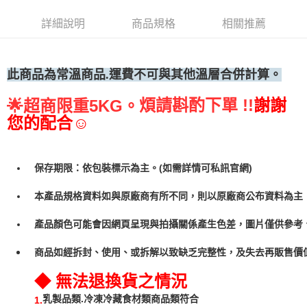
• 付款後全家取貨
詳細說明
商品規格
相關推薦
每筆NT$60，滿NT$699(含以上)免運費
• 付款後7-11取貨
每筆NT$60，滿NT$699(含以上)免運費
此商品為常
溫商品.運費不可與其他溫層合併計算。
(請點開選項勾選)
煩請斟酌下單 !!
謝謝
🌟
超商限重5KG。
每筆NT$250
您的配合☺
保存期限：依包裝標示為主。(如需詳情可私訊官網)
本產品規格資料如與原廠商有所不同，則以原廠商公布資料為主
產品顏色可能會因網頁呈現與拍攝關係產生色差，圖片僅供參考
商品如經拆封、使用、或拆解以致缺乏完整性，及失去再販售價值
◆ 無法退換貨之情況
乳製品類.冷凍冷藏食材類商品類符合
1.