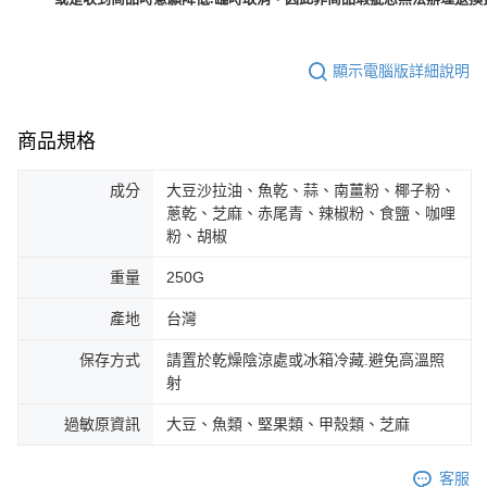
顯示電腦版詳細說明
商品規格
成分
大豆沙拉油、魚乾、蒜、南薑粉、椰子粉、
蔥乾、芝麻、赤尾青、辣椒粉、食鹽、咖哩
粉、胡椒
重量
250G
產地
台灣
保存方式
請置於乾燥陰涼處或冰箱冷藏.避免高溫照
射
過敏原資訊
大豆、魚類、堅果類、甲殼類、芝麻
客服