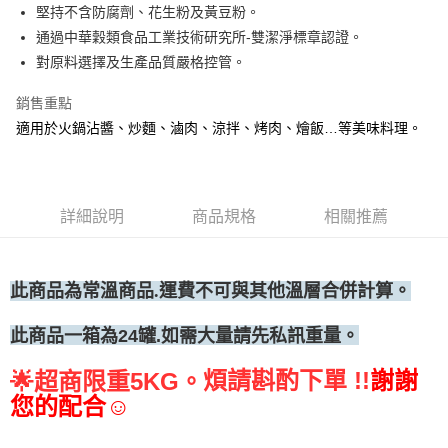
堅持不含防腐劑、花生粉及黃豆粉。
• 付款後全家取貨
通過中華穀類食品工業技術研究所-雙潔淨標章認證。
每筆NT$60，滿NT$699(含以上)免運費
對原料選擇及生產品質嚴格控管。
• 付款後7-11取貨
銷售重點
每筆NT$60，滿NT$699(含以上)免運費
適用於火鍋沾醬、炒麵、滷肉、涼拌、烤肉、燴飯…等美味料理。
(請點開選項勾選)
每筆NT$250
詳細說明
商品規格
相關推薦
此商品為常
溫商品.運費不可與其他溫層合併計算。
此商品一箱為24罐.如需大量請先私訊重量。
煩請斟酌下單 !!
謝謝
🌟
超商限重5KG。
您的配合☺