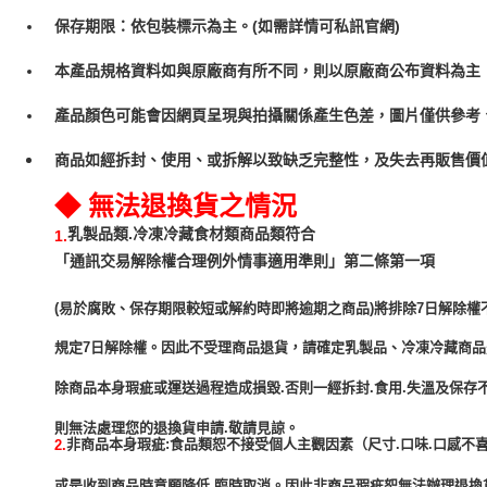
保存期限：依包裝標示為主。(如需詳情可私訊官網)
本產品規格資料如與原廠商有所不同，則以原廠商公布資料為主
產品顏色可能會因網頁呈現與拍攝關係產生色差，圖片僅供參考
商品如經拆封、使用、或拆解以致缺乏完整性，及失去再販售價值
◆ 無法退換貨之情況
乳製品類.冷凍冷藏食材類商品類符合
1.
「通訊交易解除權合理例外情事適用準則」第二條第一項
(易於腐敗、保存期限較短或解約時即將逾期之商品)將排除7日解除權
規定7日解除權。因此不受理商品退貨，請確定乳製品、冷凍冷藏商
除商品本身瑕疵或運送過程造成損毀.否則一經拆封.食用.失溫及保存
非商品本身瑕疵:食品類恕不接受個人主觀因素（尺寸.口味.口感不喜
2.
或是收到商品時意願降低.臨時取消。因此非商品瑕疵恕無法辦理退換貨