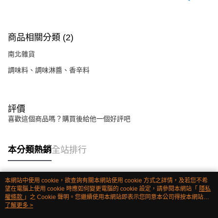
商品相關分類 (2)
南北雜貨
調味料、調味淋醬、香辛料
評價
喜歡這個商品嗎？購買後給他一個好評吧
本分類熱銷
全站排行
本網站中使用 cookie，欲查詢有關本網站使用 cookie 方式之詳情，及若您不希
熱門標籤
望在電腦上使用 cookie 時應如何變更電腦的 cookie 設定，請參閱本網站「
隱私
權條款
」之 Cookie 聲明。您繼續使用本網站即表示您同意本公司得按本網站使
用條款之 Cookie 聲明使用 cookie。
了解更多 >