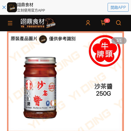
翊鼎食材
開啟APP
立刻使用官方APP
0
1
/
1