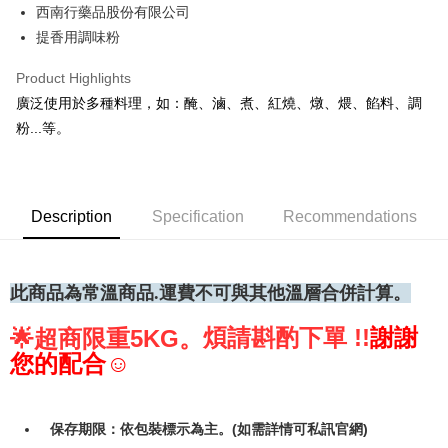
• 付款後全家取貨
西南行藥品股份有限公司
NT$60/order | Free shipping on orders of NT$699 or more
提香用調味粉
• 付款後7-11取貨
Product Highlights
NT$60/order | Free shipping on orders of NT$699 or more
廣泛使用於多種料理，如：醃、滷、煮、紅燒、燉、煨、餡料、調
粉...等。
(請點開選項勾選)
NT$250/order
Description
Specification
Recommendations
此商品為常
溫商品.運費不可與其他溫層合併計算。
煩請斟酌下單 !!
謝謝
🌟
超商限重5KG。
您的配合☺
保存期限：依包裝標示為主。(如需詳情可私訊官網)