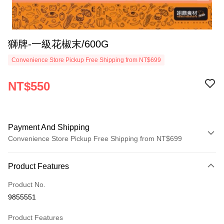
獅牌-一級花椒末/600G
Convenience Store Pickup Free Shipping from NT$699
NT$550
Payment And Shipping
Convenience Store Pickup Free Shipping from NT$699
Payment Method
Product Features
Credit Card (Full Payment)
Product No.
Apple Pay
9855551
Shipping Method
Product Features