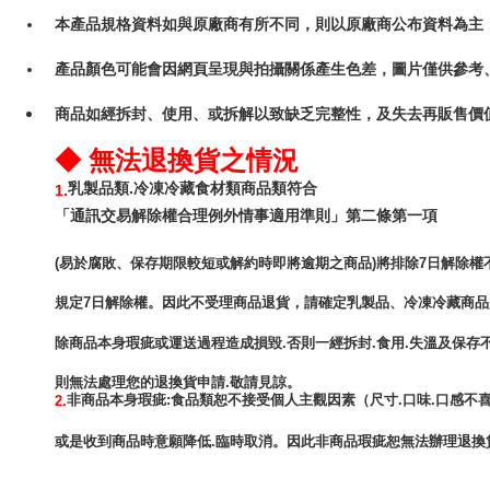
本產品規格資料如與原廠商有所不同，則以原廠商公布資料為主
產品顏色可能會因網頁呈現與拍攝關係產生色差，圖片僅供參考
商品如經拆封、使用、或拆解以致缺乏完整性，及失去再販售價值
◆ 無法退換貨之情況
乳製品類.冷凍冷藏食材類商品類符合
1.
「通訊交易解除權合理例外情事適用準則」第二條第一項
(易於腐敗、保存期限較短或解約時即將逾期之商品)將排除7日解除權
規定7日解除權。因此不受理商品退貨，請確定乳製品、冷凍冷藏商
除商品本身瑕疵或運送過程造成損毀.否則一經拆封.食用.失溫及保存
非商品本身瑕疵:食品類恕不接受個人主觀因素（尺寸.口味.口感不喜
2.
或是收到商品時意願降低.臨時取消。因此非商品瑕疵恕無法辦理退換貨