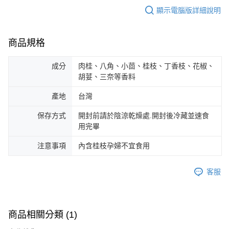
顯示電腦版詳細說明
商品規格
成分
肉桂、八角、小茴、桂枝、丁香枝、花椒、
胡荽、三奈等香料
產地
台灣
保存方式
開封前請於陰涼乾燥處.開封後冷藏並速食
用完畢
注意事項
內含桂枝孕婦不宜食用
客服
商品相關分類 (1)