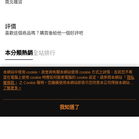
南北雜貨
評價
喜歡這個商品嗎？購買後給他一個好評吧
本分類熱銷
全站排行
本網站中使用 cookie，欲查詢有關本網站使用 cookie 方式之詳情，及若您不希
熱門標籤
望在電腦上使用 cookie 時應如何變更電腦的 cookie 設定，請參閱本網站「
隱私
權條款
」之 Cookie 聲明。您繼續使用本網站即表示您同意本公司得按本網站使
用條款之 Cookie 聲明使用 cookie。
了解更多 >
我知道了