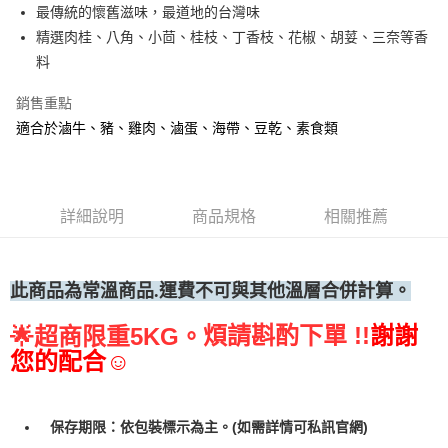
最傳統的懷舊滋味，最道地的台灣味
• 付款後全家取貨
精選肉桂、八角、小茴、桂枝、丁香枝、花椒、胡荽、三奈等香
每筆NT$60，滿NT$699(含以上)免運費
料
• 付款後7-11取貨
銷售重點
每筆NT$60，滿NT$699(含以上)免運費
適合於滷牛、豬、雞肉、滷蛋、海帶、豆乾、素食類
(請點開選項勾選)
每筆NT$250
詳細說明
商品規格
相關推薦
此商品為常
溫商品.運費不可與其他溫層合併計算。
煩請斟酌下單 !!
謝謝
🌟
超商限重5KG。
您的配合☺
保存期限：依包裝標示為主。(如需詳情可私訊官網)