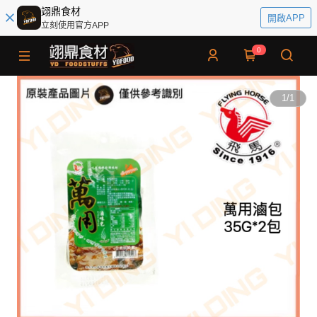
翊鼎食材
開啟APP
立刻使用官方APP
0
1
/
1