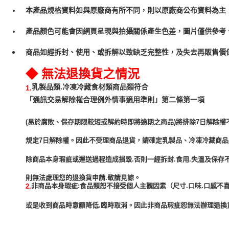
本產品規格資料如與原廠商有所不同，則以原廠商公布資料為主
產品顏色可能會因網頁呈現與拍攝關係產生色差，圖片僅供參考
商品如經拆封、使用、或拆解以致缺乏完整性，及失去再販售價值
◆ 無法退換貨之情況
乳製品類.冷凍冷藏食材類商品類符合
1.
「通訊交易解除權合理例外情事適用準則」第二條第一項
(易於腐敗、保存期限較短或解約時即將逾期之商品)將排除7日解除權
規定7日解除權。因此不受理商品退貨，請確定乳製品、冷凍冷藏商
除商品本身瑕疵或運送過程造成損毀.否則一經拆封.食用.失溫及保存
非商品本身瑕疵:食品類恕不接受個人主觀因素（尺寸.口味.口感不喜
2.
或是收到商品時意願降低.臨時取消。因此非商品瑕疵恕無法辦理退換貨