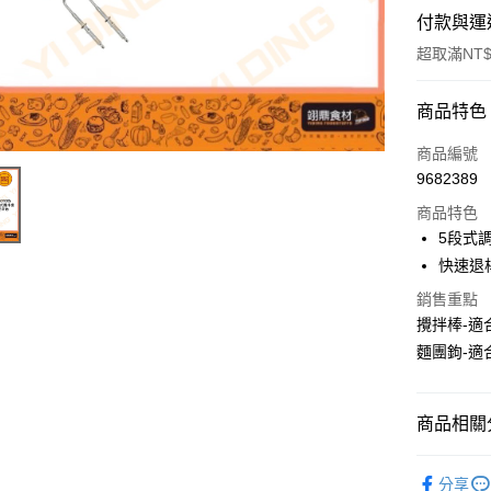
付款與運
超取滿NT$
付款方式
商品特色
信用卡一
商品編號
9682389
Apple Pay
商品特色
5段式
運送方式
快速退
銷售重點
• 付款後
攪拌棒-
每筆NT$6
麵團鉤-
• 付款後7
每筆NT$6
商品相關分
(請點開選
電器用品
每筆NT$2
分享