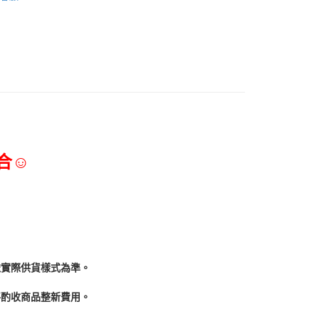
合☺
依實際供貨樣式為準。
酌收商品整﻿新費用。