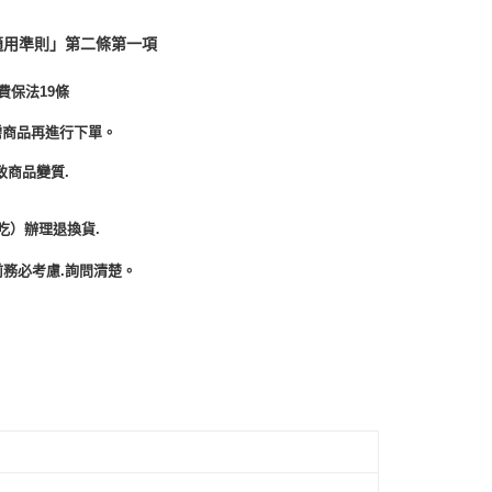
適用準則」第二條第一項
費保法19條
需商品再進行下單。
致商品變質.
吃）辦理退換貨.
務必考慮.詢問清楚。