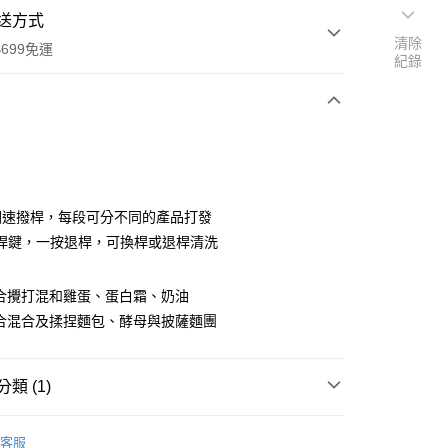
送方式
清除
699免運
紀錄
次付款
調速撥桿，每段可分不同的產品打發
桿鍵，一按退桿，可換桿或退桿清洗
全家取貨
適合攪打混和雞蛋、蛋白霜、奶油
0，滿NT$699(含以上)免運費
適合混合及揉捏麵包、酵母與披薩麵團
-11取貨
0，滿NT$699(含以上)免運費
類 (1)
項勾選)
50
客服