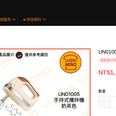
烘焙器具
💫烘焙原料
UN01
超取滿NT$
NT$1,
數量