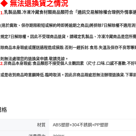
◆ 無法退換貨之情況
「通訊交易解除權合理例外情事
乳製品類.冷凍冷藏食材類商品類符合
1.
(易於腐敗、保存期限較短或解約時即將逾期之商品)將排除7日解除權不適用消
規定7日解除權。因此不受理商品退貨，請確定乳製品、冷凍冷藏商品是您所
除商品本身瑕疵或運送過程造成損毀.否則一經拆封.食用.失溫及保存不良等導
非商品本身瑕疵:食品類恕不接受個人主觀因素（尺寸.口味.口感不喜歡.不好
2.
或是收到商品時意願降低.臨時取消。因此非商品瑕疵恕無法辦理退換貨.下單前
規格
材質
ABS塑膠+304不銹鋼+PP塑膠