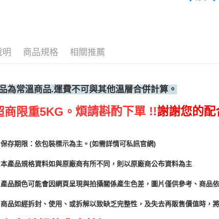
說明
商品規格
相關推薦
品為常
溫商品.運費不可與其他溫層合併計算。
煩請斟酌下單 !!
謝謝您的配
超商限重5KG。
保存期限：依包裝標示為主。(如需詳情可私訊官網)
本產品規格資料如與原廠商有所不同，則以原廠商公布資料為主
產品顏色可能會因網頁呈現與拍攝關係產生色差，圖片僅供參考、商品
商品如經拆封、使用、或拆解以致缺乏完整性，及失去再販售價值時，將