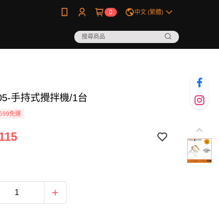
0
中文 (繁體)
005-手持式攪拌機/1台
699免運
115