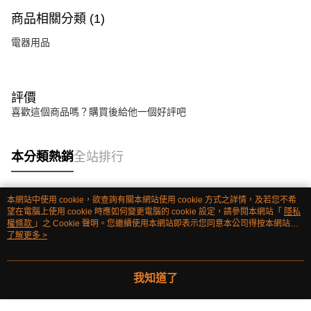
商品相關分類 (1)
電器用品
評價
喜歡這個商品嗎？購買後給他一個好評吧
本分類熱銷
全站排行
本網站中使用 cookie，欲查詢有關本網站使用 cookie 方式之詳情，及若您不希
熱門標籤
望在電腦上使用 cookie 時應如何變更電腦的 cookie 設定，請參閱本網站「
隱私
權條款
」之 Cookie 聲明。您繼續使用本網站即表示您同意本公司得按本網站使
用條款之 Cookie 聲明使用 cookie。
了解更多 >
我知道了