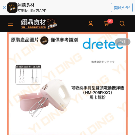
翊鼎食材
開啟APP
立刻使用官方APP
0
1
/
1