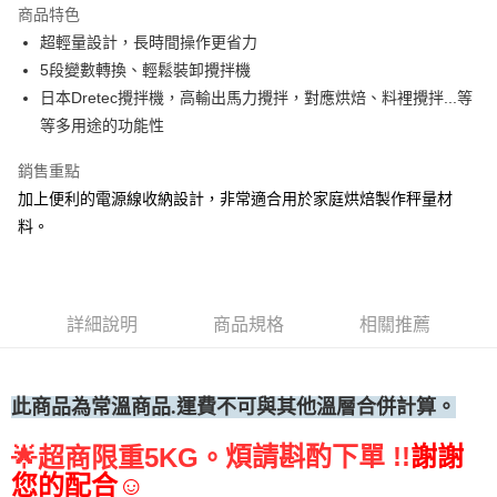
運送方式
商品特色
超輕量設計，長時間操作更省力
• 付款後全家取貨
5段變數轉換、輕鬆裝卸攪拌機
每筆NT$60，滿NT$699(含以上)免運費
日本Dretec攪拌機，高輸出馬力攪拌，對應烘焙、料裡攪拌...等
• 付款後7-11取貨
等多用途的功能性
每筆NT$60，滿NT$699(含以上)免運費
銷售重點
(請點開選項勾選)
加上便利的電源線收納設計，非常適合用於家庭烘焙製作秤量材
每筆NT$250
料。
詳細說明
商品規格
相關推薦
此商品為常
溫商品.運費不可與其他溫層合併計算。
煩請斟酌下單 !!
謝謝
🌟
超商限重5KG。
您的配合☺