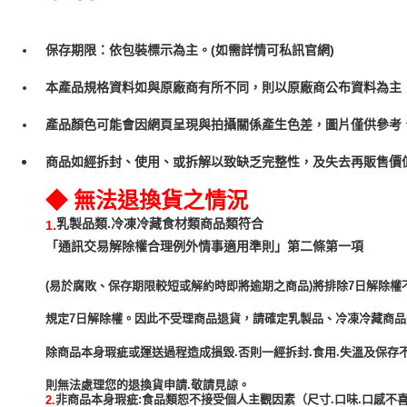
保存期限：依包裝標示為主。(如需詳情可私訊官網)
本產品規格資料如與原廠商有所不同，則以原廠商公布資料為主
產品顏色可能會因網頁呈現與拍攝關係產生色差，圖片僅供參考
商品如經拆封、使用、或拆解以致缺乏完整性，及失去再販售價值
◆ 無法退換貨之情況
乳製品類.冷凍冷藏食材類商品類符合
1.
「通訊交易解除權合理例外情事適用準則」第二條第一項
(易於腐敗、保存期限較短或解約時即將逾期之商品)將排除7日解除權
規定7日解除權。因此不受理商品退貨，請確定乳製品、冷凍冷藏商
除商品本身瑕疵或運送過程造成損毀.否則一經拆封.食用.失溫及保存
非商品本身瑕疵:食品類恕不接受個人主觀因素（尺寸.口味.口感不喜
2.