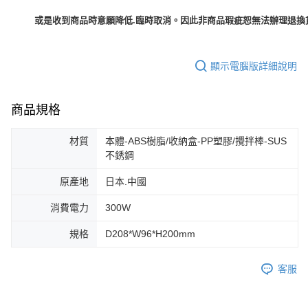
或是收到商品時意願降低.臨時取消。因此非商品瑕疵恕無法辦理退換貨
顯示電腦版詳細說明
商品規格
材質
本體-ABS樹脂/收納盒-PP塑膠/攪拌棒-SUS
不銹鋼
原產地
日本.中國
消費電力
300W
規格
D208*W96*H200mm
客服