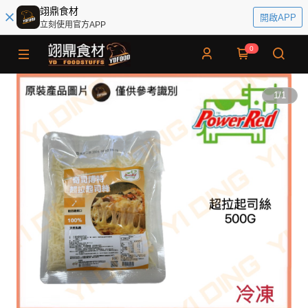
翊鼎食材
開啟APP
立刻使用官方APP
0
1
/
1