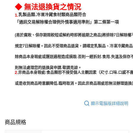
◆ 無法退換貨之情況
乳製品類.冷凍冷藏食材類商品類符合
1.
「通訊交易解除權合理例外情事適用準則」第二條第一項
(易於腐敗、保存期限較短或解約時即將逾期之商品)將排除7日解除權
規定7日解除權。因此不受理商品退貨，請確定乳製品、冷凍冷藏商
除商品本身瑕疵或運送過程造成損毀.否則一經拆封.食用.失溫及保存
非商品本身瑕疵:食品類恕不接受個人主觀因素（尺寸.口味.口感不喜
2.
或是收到商品時意願降低.臨時取消。因此非商品瑕疵恕無法辦理退換貨
顯示電腦版詳細說明
商品規格