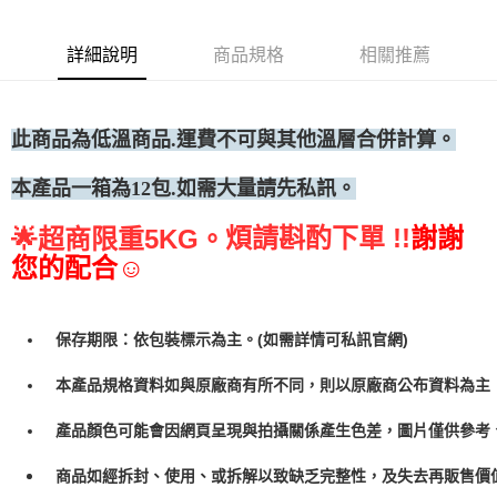
◆冷凍宅配
每筆NT$300
詳細說明
商品規格
相關推薦
此商品為低
溫商品.運費不可與其他溫層合併計算。
本產品一箱為12包.如需大量請先私訊。
煩請斟酌下單 !!
謝謝
🌟
超商限重5KG。
您的配合☺
保存期限：依包裝標示為主。(如需詳情可私訊官網)
本產品規格資料如與原廠商有所不同，則以原廠商公布資料為主
產品顏色可能會因網頁呈現與拍攝關係產生色差，圖片僅供參考
商品如經拆封、使用、或拆解以致缺乏完整性，及失去再販售價值