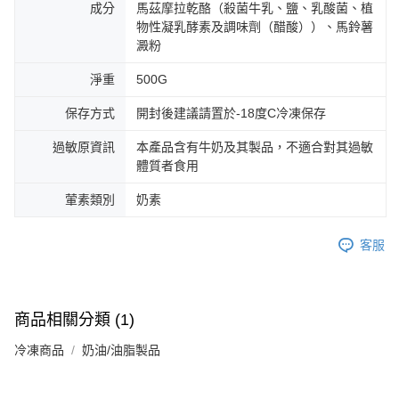
成分
馬茲摩拉乾酪（殺菌牛乳、鹽、乳酸菌、植
物性凝乳酵素及調味劑（醋酸））、馬鈴薯
澱粉
淨重
500G
保存方式
開封後建議請置於-18度C冷凍保存
過敏原資訊
本產品含有牛奶及其製品，不適合對其過敏
體質者食用
葷素類別
奶素
客服
商品相關分類 (1)
冷凍商品
奶油/油脂製品