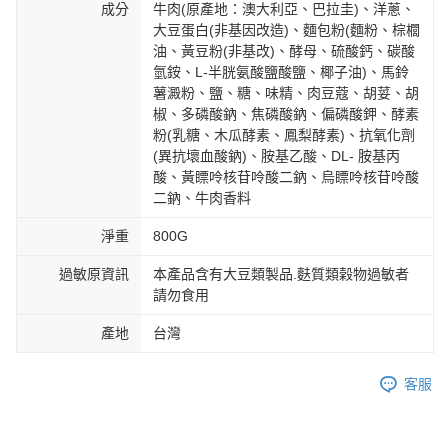
成分
牛肉(原產地：澳大利亞、巴拉圭)、洋蔥、
大豆蛋白(非基因改造)、麵包粉(麵粉、棕櫚
油、黃豆粉(非基改)、酵母、硫酸鈣、碳酸
氫銨、L-半胱氨酸鹽酸鹽、椰子油)、馬鈴
薯澱粉、鹽、糖、味精、肉豆蔻、胡荽、胡
椒、多磷酸鈉、焦磷酸鈉、偏磷酸鉀、酵素
粉(乳糖、木瓜酵素、鳳梨酵素)、抗氧化劑
(異抗壞血酸鈉)、胺基乙酸、DL- 胺基丙
酸、黃瞟呤核苷呤酸二鈉、烏瞟呤核苷呤酸
二鈉、牛肉香料
淨重
800G
過敏原資訊
本產品含有大豆類製品.麩質類榖物過敏者
請勿食用
產地
台灣
客服