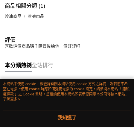
商品相關分類 (1)
冷凍商品
冷凍肉品
評價
喜歡這個商品嗎？購買後給他一個好評吧
本分類熱銷
全站排行
本網站中使用 cookie，欲查詢有關本網站使用 cookie 方式之詳情，及若您不希
熱門標籤
望在電腦上使用 cookie 時應如何變更電腦的 cookie 設定，請參閱本網站「
隱私
權條款
」之 Cookie 聲明。您繼續使用本網站即表示您同意本公司得按本網站使
用條款之 Cookie 聲明使用 cookie。
了解更多 >
我知道了