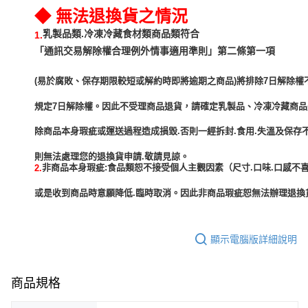
◆ 無法退換貨之情況
乳製品類.冷凍冷藏食材類商品類符合
1.
「通訊交易解除權合理例外情事適用準則」第二條第一項
(易於腐敗、保存期限較短或解約時即將逾期之商品)將排除7日解除權
規定7日解除權。因此不受理商品退貨，請確定乳製品、冷凍冷藏商
除商品本身瑕疵或運送過程造成損毀.否則一經拆封.食用.失溫及保存
非商品本身瑕疵:食品類恕不接受個人主觀因素（尺寸.口味.口感不喜
2.
或是收到商品時意願降低.臨時取消。因此非商品瑕疵恕無法辦理退換貨
顯示電腦版詳細說明
商品規格