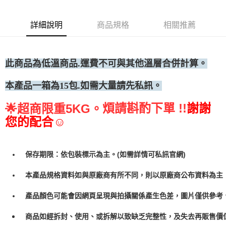
◆冷凍宅配
每筆NT$300
詳細說明
商品規格
相關推薦
此商品為低
溫商品.運費不可與其他溫層合併計算。
本產品一箱為15包.如需大量請先私訊。
煩請斟酌下單 !!
謝謝
🌟
超商限重5KG。
您的配合☺
保存期限：依包裝標示為主。(如需詳情可私訊官網)
本產品規格資料如與原廠商有所不同，則以原廠商公布資料為主
產品顏色可能會因網頁呈現與拍攝關係產生色差，圖片僅供參考
商品如經拆封、使用、或拆解以致缺乏完整性，及失去再販售價值