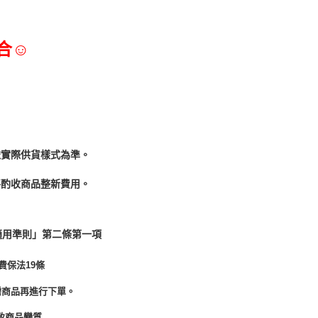
合☺
依實際供貨樣式為準。
酌收商品整﻿新費用。
適用準則」第二條第一項
費保法19條
需商品再進行下單。
致商品變質.