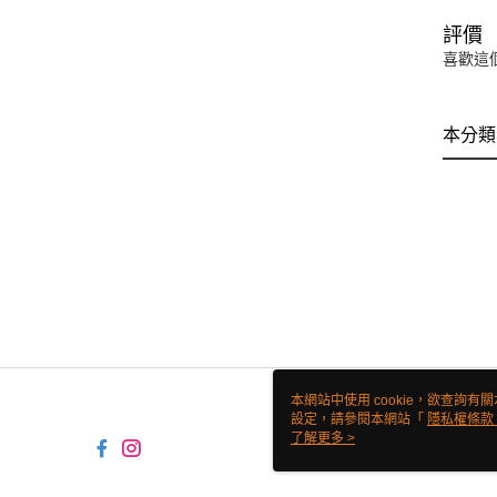
評價
喜歡這
本分類
本網站中使用 cookie，欲查詢有關
設定，請參閱本網站「
隱私權條款
使用 cookie。
了解更多 >