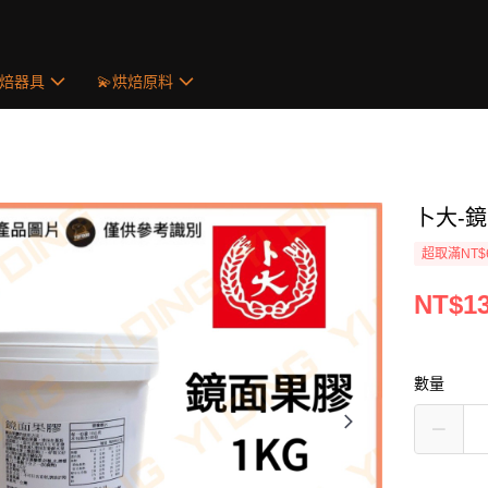
烘焙器具
💫烘焙原料
卜大-鏡
超取滿NT$
NT$1
數量