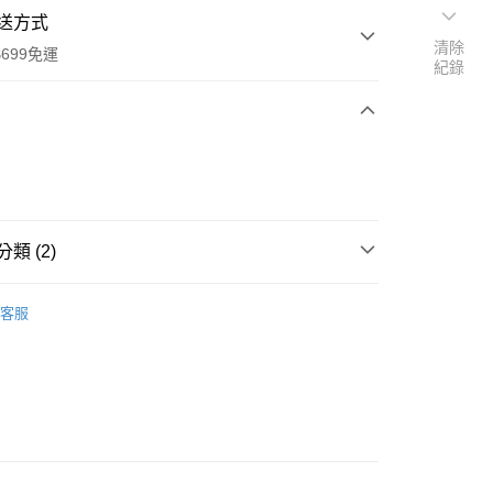
送方式
清除
699免運
紀錄
次付款
類 (2)
、糖漿
全家取貨
客服
食品原料
0，滿NT$699(含以上)免運費
-11取貨
0，滿NT$699(含以上)免運費
項勾選)
50