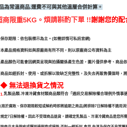
品為常溫商品.運費不可與其他溫層合併計算。
煩請斟酌下單 !!
謝謝您的配
超商限重5KG。
保存期限：依包裝標示為主。(如需詳情可私訊官網)
本產品規格資料如與原廠商有所不同，則以原廠商公布資料為主
產品顏色可能會因網頁呈現與拍攝關係產生色差，圖片僅供參考、商品
商品如經拆封、使用、或拆解以致缺乏完整性，及失去再販售價值時，將
◆ 無法退換貨之情況
「通訊交易解除權合理例外情事
乳製品類.冷凍冷藏食材類商品類符合
1.
(易於腐敗、保存期限較短或解約時即將逾期之商品)將排除7日解除權不適用消
規定7日解除權。因此不受理商品退貨，請確定乳製品、冷凍冷藏商品是您所
除商品本身瑕疵或運送過程造成損毀.否則一經拆封.食用.失溫及保存不良等導