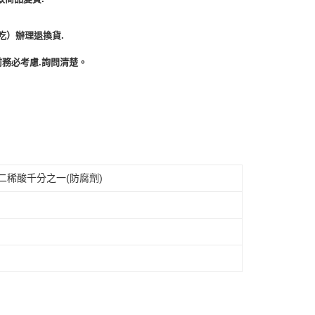
吃）辦理退換貨.
務必考慮.詢問清楚。
二稀酸千分之一(防腐劑)