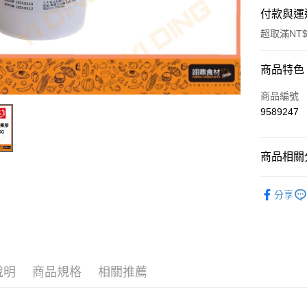
付款與運
超取滿NT$
付款方式
商品特色
信用卡一
商品編號
9589247
Apple Pay
商品相關分
運送方式
糖、糖粉
• 付款後
分享
烘焙原料
每筆NT$6
• 付款後7
每筆NT$6
說明
商品規格
相關推薦
(請點開選
每筆NT$2