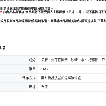
非商品本身瑕疵:食品類恕不接受個人主觀因素（尺寸.口味.口感不喜歡.不好
2.
或是收到商品時意願降低.臨時取消。因此非商品瑕疵恕無法辦理退換貨.下單前
規格
成分
果膠、麥芽寡醣漿、砂糖、水、 檸檬酸、已
淨重
1KG
保存方式
開封後請放置於乾燥陰涼處
產地
台灣