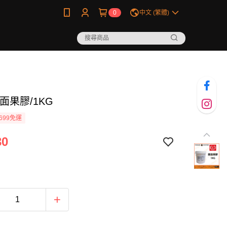
0
中文 (繁體)
面果膠/1KG
699免運
30