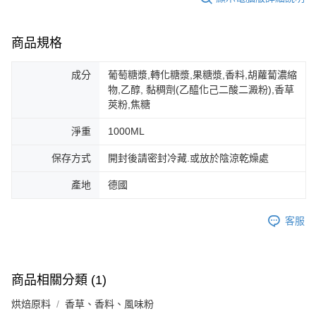
商品規格
成分
葡萄糖漿,轉化糖漿,果糖漿,香料,胡蘿蔔濃縮
物,乙醇, 黏稠劑(乙醯化己二酸二澱粉),香草
莢粉,焦糖
淨重
1000ML
保存方式
開封後請密封冷藏.或放於陰涼乾燥處
產地
德國
客服
商品相關分類 (1)
烘焙原料
香草、香料、風味粉