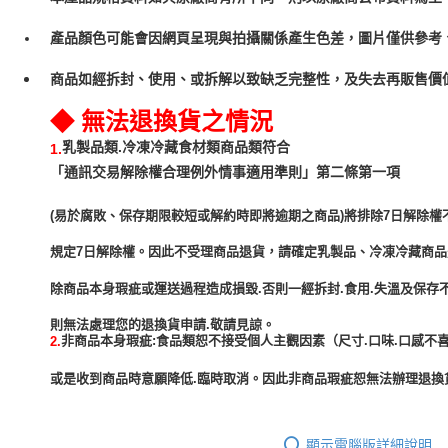
產品顏色可能會因網頁呈現與拍攝關係產生色差，圖片僅供參考
商品如經拆封、使用、或拆解以致缺乏完整性，及失去再販售價值
◆ 無法退換貨之情況
乳製品類.冷凍冷藏食材類商品類符合
1.
「通訊交易解除權合理例外情事適用準則」第二條第一項
(易於腐敗、保存期限較短或解約時即將逾期之商品)將排除7日解除權
規定7日解除權。因此不受理商品退貨，請確定乳製品、冷凍冷藏商
除商品本身瑕疵或運送過程造成損毀.否則一經拆封.食用.失溫及保存
非商品本身瑕疵:食品類恕不接受個人主觀因素（尺寸.口味.口感不喜
2.
或是收到商品時意願降低.臨時取消。因此非商品瑕疵恕無法辦理退換貨
顯示電腦版詳細說明