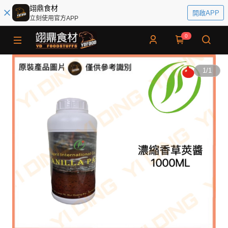
翊鼎食材
開啟APP
立刻使用官方APP
0
1
/
1