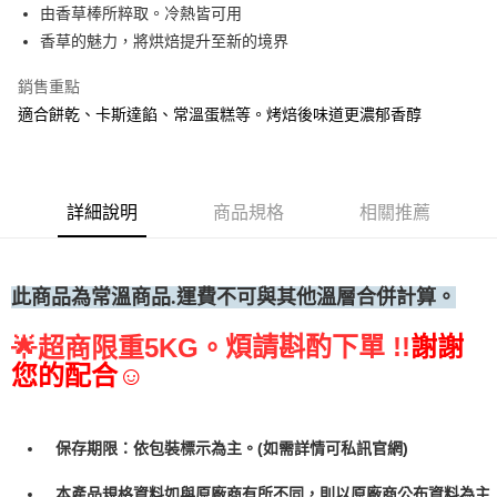
由香草棒所粹取。冷熱皆可用
• 付款後全家取貨
香草的魅力，將烘焙提升至新的境界
每筆NT$60，滿NT$699(含以上)免運費
銷售重點
• 付款後7-11取貨
適合餅乾、卡斯達餡、常溫蛋糕等。烤焙後味道更濃郁香醇
每筆NT$60，滿NT$699(含以上)免運費
(請點開選項勾選)
每筆NT$250
詳細說明
商品規格
相關推薦
此商品為常溫商品.運費不可與其他溫層合併計算。
煩請斟酌下單 !!
謝謝
🌟
超商限重5KG。
您的配合☺
保存期限：依包裝標示為主。(如需詳情可私訊官網)
本產品規格資料如與原廠商有所不同，則以原廠商公布資料為主