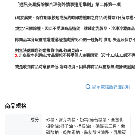
「通訊交易解除權合理例外情事適用準則」第二條第一項
(易於腐敗、保存期限較短或解約時即將逾期之商品)將排除7日解除權
規定7日解除權。因此不受理商品退貨，請確定乳製品、冷凍冷藏商
除商品本身瑕疵或運送過程造成損毀.否則一經拆封.食用.失溫及保存
非商品本身瑕疵:食品類恕不接受個人主觀因素（尺寸.口味.口感不喜
2.
或是收到商品時意願降低.臨時取消。因此非商品瑕疵恕無法辦理退換貨
顯示電腦版詳細說明
商品規格
成分
砂糖、麥芽糊精、奶精(葡萄糖漿、全氫化
植物油(椰子油、棕櫚油)、磷酸氫二鉀、偏
磷酸鈉、乾酪素納、脂肪酸甘油酯、乳酸硬