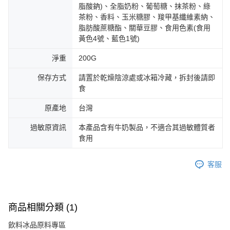
脂酸鈉)、全脂奶粉、葡萄糖、抹茶粉、綠
茶粉、香料、玉米糖膠、羧甲基纖維素納、
脂肪酸蔗糖酯、關華豆膠、食用色素(食用
黃色4號、藍色1號)
淨重
200G
保存方式
請置於乾燥陰涼處或冰箱冷藏，拆封後請即
食
原產地
台灣
過敏原資訊
本產品含有牛奶製品，不適合其過敏體質者
食用
客服
商品相關分類 (1)
飲料冰品原料專區