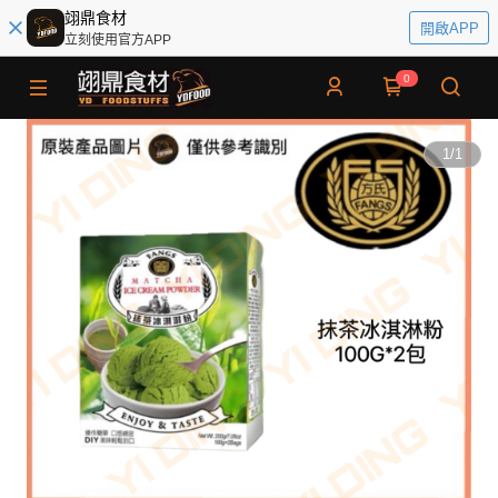
翊鼎食材
開啟APP
立刻使用官方APP
0
1
/
1