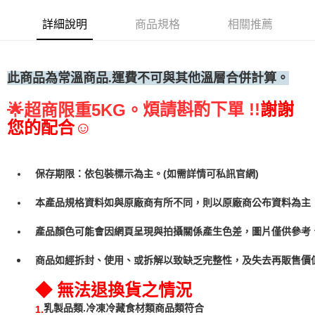
• 付款後全家取貨
詳細說明
商品規格
相關推薦
每筆NT$60，滿NT$699(含以上)免運費
• 付款後7-11取貨
每筆NT$60，滿NT$699(含以上)免運費
此商品為常溫商品.運費不可與其他溫層合併計算。
(請點開選項勾選)
煩請斟酌下單 !!
謝謝
🌟
超商限重5KG。
每筆NT$250
您的配合☺
保存期限：依包裝標示為主。(如需詳情可私訊官網)
本產品規格資料如與原廠商有所不同，則以原廠商公布資料為主
產品顏色可能會因網頁呈現與拍攝關係產生色差，圖片僅供參考
商品如經拆封、使用、或拆解以致缺乏完整性，及失去再販售價值
◆ 無法退換貨之情況
乳製品類.冷凍冷藏食材類商品類符合
1.