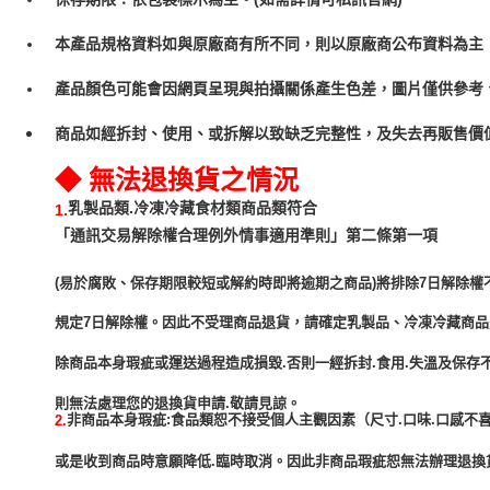
本產品規格資料如與原廠商有所不同，則以原廠商公布資料為主
產品顏色可能會因網頁呈現與拍攝關係產生色差，圖片僅供參考
商品如經拆封、使用、或拆解以致缺乏完整性，及失去再販售價值
◆ 無法退換貨之情況
乳製品類.冷凍冷藏食材類商品類符合
1.
「通訊交易解除權合理例外情事適用準則」第二條第一項
(易於腐敗、保存期限較短或解約時即將逾期之商品)將排除7日解除權
規定7日解除權。因此不受理商品退貨，請確定乳製品、冷凍冷藏商
除商品本身瑕疵或運送過程造成損毀.否則一經拆封.食用.失溫及保存
非商品本身瑕疵:食品類恕不接受個人主觀因素（尺寸.口味.口感不喜
2.
或是收到商品時意願降低.臨時取消。因此非商品瑕疵恕無法辦理退換貨