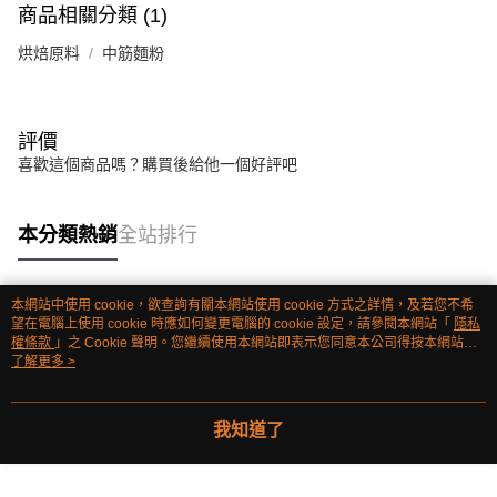
商品相關分類 (1)
烘焙原料
中筋麵粉
評價
喜歡這個商品嗎？購買後給他一個好評吧
本分類熱銷
全站排行
本網站中使用 cookie，欲查詢有關本網站使用 cookie 方式之詳情，及若您不希
熱門標籤
望在電腦上使用 cookie 時應如何變更電腦的 cookie 設定，請參閱本網站「
隱私
權條款
」之 Cookie 聲明。您繼續使用本網站即表示您同意本公司得按本網站使
用條款之 Cookie 聲明使用 cookie。
了解更多 >
我知道了