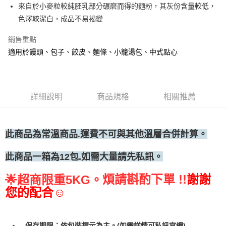
來自於小麥粒較純胚乳部分碾磨而得的麵粉，其灰份含量較低，
• 付款後全家取貨
色澤較潔白，成品不易褐變
每筆NT$60，滿NT$699(含以上)免運費
銷售重點
• 付款後7-11取貨
適用於饅頭、包子、餃皮、麵條、小籠湯包、中式點心
每筆NT$60，滿NT$699(含以上)免運費
(請點開選項勾選)
每筆NT$250
詳細說明
商品規格
相關推薦
此商品為常溫商品.運費不可與其他溫層合併計算。
此商品一箱為12包.如需大量請先私訊。
煩請斟酌下單 !!
謝謝
🌟
超商限重5KG。
您的配合☺
保存期限：依包裝標示為主。(如需詳情可私訊官網)