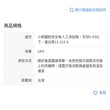
顯示電腦版詳細說明
商品規格
成分
小麥麵粉完全無人工添加物，灰份0.43以
下，蛋白質11.212.4
淨重
1KG
保存方式
開封後請盡速用畢，未用完部分請密合包裝
上的夾鍊帶，請置於陰涼乾燥處逼免高溫及
潮濕
原產地
台灣
客服