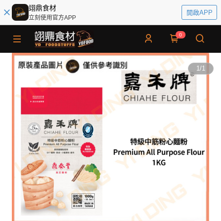
翊鼎食材
開啟APP
立刻使用官方APP
0
1
/
1