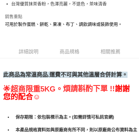
台灣優質抹茶香粉，色澤亮麗，不退色，茶味清香
• 付款後全家取貨
每筆NT$60，滿NT$699(含以上)免運費
銷售重點
可用於製作蛋糕、餅乾、果凍、布丁、調飲調味或裝飾使用。
• 付款後7-11取貨
每筆NT$60，滿NT$699(含以上)免運費
(請點開選項勾選)
詳細說明
商品規格
相關推薦
每筆NT$250
此商品為常溫商品.運費不可與其他溫層合併計算。
煩請斟酌下單 !!
謝謝
🌟
超商限重5KG。
您的配合☺
保存期限：依包裝標示為主。(如需詳情可私訊官網)
本產品規格資料如與原廠商有所不同，則以原廠商公布資料為主