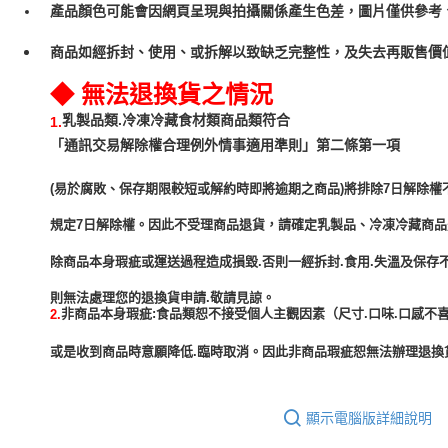
產品顏色可能會因網頁呈現與拍攝關係產生色差，圖片僅供參考
商品如經拆封、使用、或拆解以致缺乏完整性，及失去再販售價值
◆ 無法退換貨之情況
乳製品類.冷凍冷藏食材類商品類符合
1.
「通訊交易解除權合理例外情事適用準則」第二條第一項
(易於腐敗、保存期限較短或解約時即將逾期之商品)將排除7日解除權
規定7日解除權。因此不受理商品退貨，請確定乳製品、冷凍冷藏商
除商品本身瑕疵或運送過程造成損毀.否則一經拆封.食用.失溫及保存
非商品本身瑕疵:食品類恕不接受個人主觀因素（尺寸.口味.口感不喜
2.
或是收到商品時意願降低.臨時取消。因此非商品瑕疵恕無法辦理退換貨
顯示電腦版詳細說明