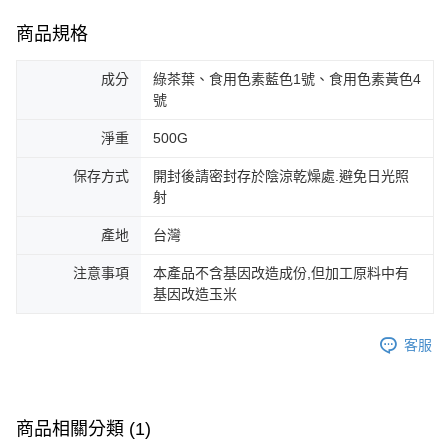
商品規格
成分
綠茶葉、食用色素藍色1號、食用色素黃色4
號
淨重
500G
保存方式
開封後請密封存於陰涼乾燥處.避免日光照
射
產地
台灣
注意事項
本產品不含基因改造成份,但加工原料中有
基因改造玉米
客服
商品相關分類 (1)