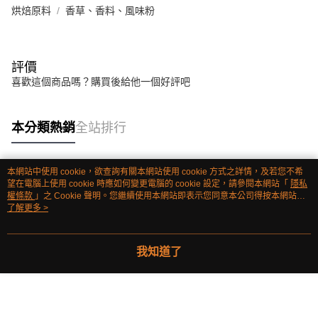
烘焙原料
香草、香料、風味粉
評價
喜歡這個商品嗎？購買後給他一個好評吧
本分類熱銷
全站排行
本網站中使用 cookie，欲查詢有關本網站使用 cookie 方式之詳情，及若您不希
熱門標籤
望在電腦上使用 cookie 時應如何變更電腦的 cookie 設定，請參閱本網站「
隱私
權條款
」之 Cookie 聲明。您繼續使用本網站即表示您同意本公司得按本網站使
用條款之 Cookie 聲明使用 cookie。
了解更多 >
我知道了