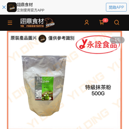
翊鼎食材
開啟APP
立刻使用官方APP
0
1
/
1