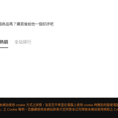
個商品嗎？購買後給他一個好評吧
熱銷
全站排行
本網站使用 cookie 方式之詳情，及若您不希望在電腦上使用 cookie 時應如何變更電腦的
」之 Cookie 聲明。您繼續使用本網站即表示您同意本公司得按本網站使用條款之 Coo
關於我們
客服資訊