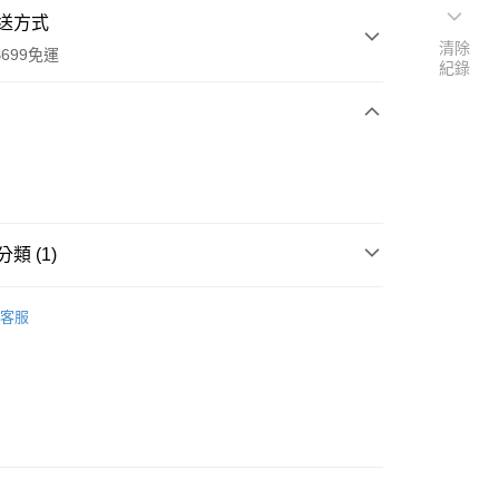
送方式
清除
699免運
紀錄
次付款
類 (1)
香草、香料、風味粉
全家取貨
客服
0，滿NT$699(含以上)免運費
-11取貨
0，滿NT$699(含以上)免運費
項勾選)
50