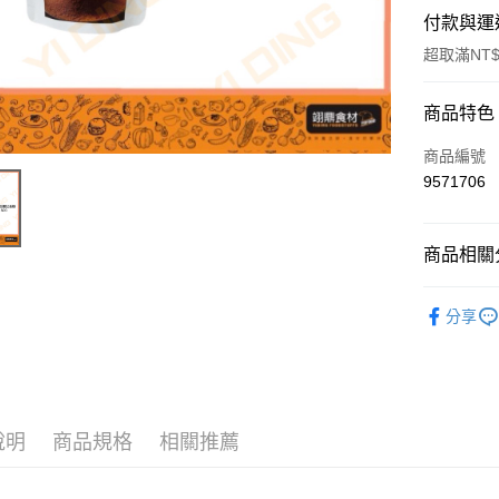
付款與運
超取滿NT$
付款方式
商品特色
信用卡一
商品編號
9571706
Apple Pay
商品相關分
運送方式
烘焙原料
• 付款後
分享
每筆NT$6
• 付款後7
每筆NT$6
說明
商品規格
相關推薦
(請點開選
每筆NT$2