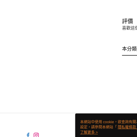
評價
喜歡這
本分類
本網站中使用 cookie，欲查詢有關
設定，請參閱本網站「
隱私權條款
使用 cookie。
了解更多 >