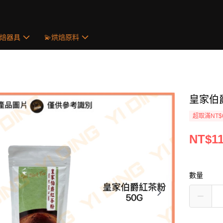
烘焙器具
💫烘焙原料
皇家伯爵
超取滿NT$
NT$1
數量