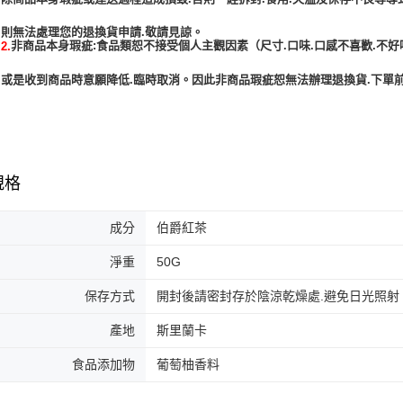
非商品本身瑕疵:食品類恕不接受個人主觀因素（尺寸.口味.口感不喜歡.不好
2.
或是收到商品時意願降低.臨時取消。因此非商品瑕疵恕無法辦理退換貨.下單前
規格
成分
伯爵紅茶
淨重
50G
保存方式
開封後請密封存於陰涼乾燥處.避免日光照射
產地
斯里蘭卡
食品添加物
葡萄柚香料