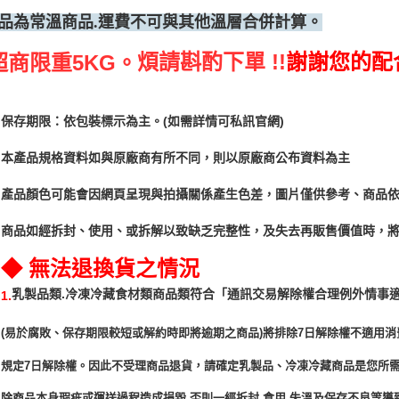
品為常溫商品.運費不可與其他溫層合併計算。
煩請斟酌下單 !!
謝謝您的配
超商限重5KG。
保存期限：依包裝標示為主。(如需詳情可私訊官網)
本產品規格資料如與原廠商有所不同，則以原廠商公布資料為主
產品顏色可能會因網頁呈現與拍攝關係產生色差，圖片僅供參考、商品
商品如經拆封、使用、或拆解以致缺乏完整性，及失去再販售價值時，將
◆ 無法退換貨之情況
「通訊交易解除權合理例外情事
乳製品類.冷凍冷藏食材類商品類符合
1.
(易於腐敗、保存期限較短或解約時即將逾期之商品)將排除7日解除權不適用消
規定7日解除權。因此不受理商品退貨，請確定乳製品、冷凍冷藏商品是您所
除商品本身瑕疵或運送過程造成損毀.否則一經拆封.食用.失溫及保存不良等導