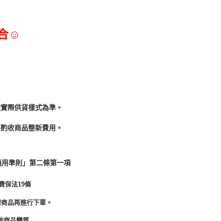
合☺
依實際供貨樣式為準。
酌收商品整﻿新費用。
適用準則」第二條第一項
費保法19條
需商品再進行下單。
致商品變質.