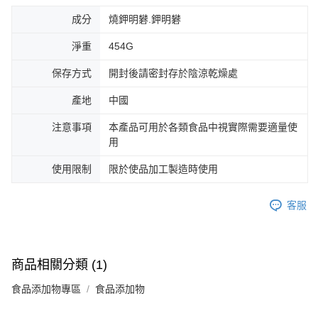
成分
燒鉀明礬.鉀明礬
淨重
454G
保存方式
開封後請密封存於陰涼乾燥處
產地
中國
注意事項
本產品可用於各類食品中視實際需要適量使
用
使用限制
限於使品加工製造時使用
客服
商品相關分類 (1)
食品添加物專區
食品添加物