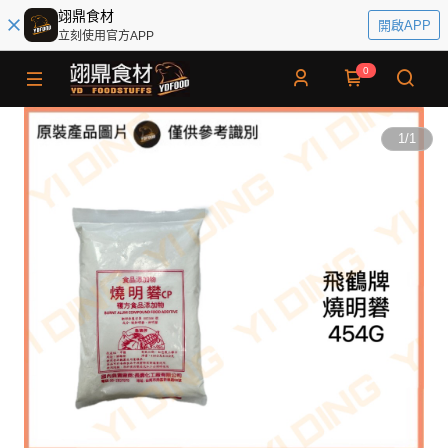
翊鼎食材
開啟APP
立刻使用官方APP
0
1
/
1