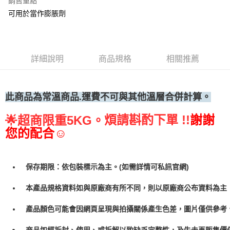
銷售重點
可用於當作膨脹劑
• 付款後全家取貨
每筆NT$60，滿NT$699(含以上)免運費
• 付款後7-11取貨
詳細說明
商品規格
相關推薦
每筆NT$60，滿NT$699(含以上)免運費
(請點開選項勾選)
每筆NT$250
此商品為常溫商品.運費不可與其他溫層合併計算。
煩請斟酌下單 !!
謝謝
🌟
超商限重5KG。
您的配合☺
保存期限：依包裝標示為主。(如需詳情可私訊官網)
本產品規格資料如與原廠商有所不同，則以原廠商公布資料為主
產品顏色可能會因網頁呈現與拍攝關係產生色差，圖片僅供參考
商品如經拆封、使用、或拆解以致缺乏完整性，及失去再販售價值