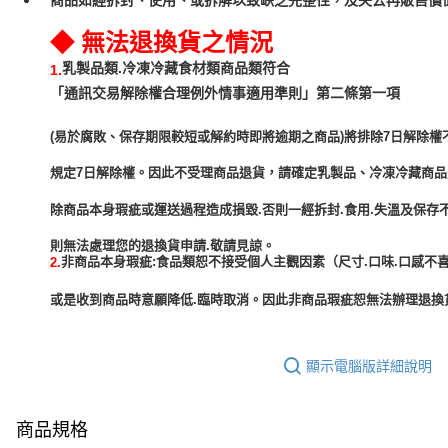
◆ 無法退換貨之情況
乳製品類.冷凍冷藏食材類商品類符合
1.
「通訊交易解除權合理例外情事適用準則」第二條第一項
(易於腐敗、保存期限較短或解約時即將逾期之商品)將排除7日解除權
規定7日解除權。因此不受理商品退貨，請確定乳製品、冷凍冷藏商
除商品本身瑕疵或運送過程造成損毀.否則一經拆封.食用.失溫及保存
非商品本身瑕疵:食品類恕不接受個人主觀因素（尺寸.口味.口感不喜
2.
或是收到商品時意願降低.臨時取消。因此非商品瑕疵恕無法辦理退換貨
顯示電腦版詳細說明
商品規格