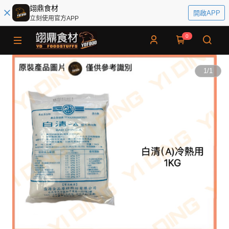
翊鼎食材
開啟APP
立刻使用官方APP
0
1
/
1