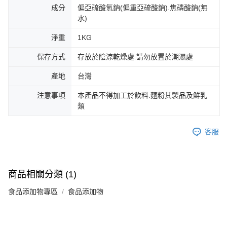
成分
偏亞硫酸氫鈉(偏重亞硫酸鈉).焦磷酸鈉(無
水)
淨重
1KG
保存方式
存放於陰涼乾燥處.請勿放置於潮濕處
產地
台灣
注意事項
本產品不得加工於飲料.麵粉其製品及鮮乳
類
客服
商品相關分類 (1)
食品添加物專區
食品添加物