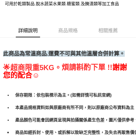
可用於乾類製品.脫水蔬菜水果類.糖蜜類.及醃漬類等加工食品
• 付款後全家取貨
每筆NT$60，滿NT$699(含以上)免運費
• 付款後7-11取貨
詳細說明
商品規格
相關推薦
每筆NT$60，滿NT$699(含以上)免運費
(請點開選項勾選)
每筆NT$250
此商品為常溫商品.運費不可與其他溫層合併計算。
煩請斟酌下單 !!
謝謝
🌟
超商限重5KG。
您的配合☺
保存期限：依包裝標示為主。(如需詳情可私訊官網)
本產品規格資料如與原廠商有所不同，則以原廠商公布資料為主
產品顏色可能會因網頁呈現與拍攝關係產生色差，圖片僅供參考
商品如經拆封、使用、或拆解以致缺乏完整性，及失去再販售價值