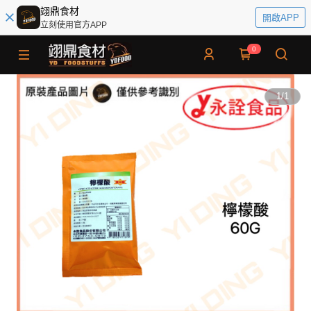
翊鼎食材
開啟APP
立刻使用官方APP
0
1
/
1