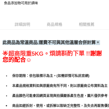
食品添加物可用於調味
• 付款後全家取貨
每筆NT$60，滿NT$699(含以上)免運費
• 付款後7-11取貨
詳細說明
商品規格
相關推薦
每筆NT$60，滿NT$699(含以上)免運費
(請點開選項勾選)
每筆NT$250
此商品為常溫商品.運費不可與其他溫層合併計算。
煩請斟酌下單 !!
謝謝
🌟
超商限重5KG。
您的配合☺
保存期限：依包裝標示為主。(如需詳情可私訊官網)
本產品規格資料如與原廠商有所不同，則以原廠商公布資料為主
產品顏色可能會因網頁呈現與拍攝關係產生色差，圖片僅供參考
商品如經拆封、使用、或拆解以致缺乏完整性，及失去再販售價值