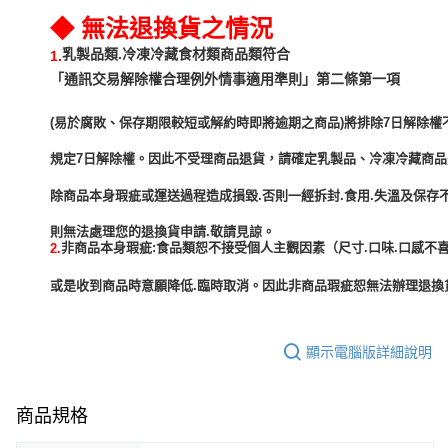
◆ 無法退換貨之情況
乳製品類.冷凍冷藏食材類商品類符合
1.
「通訊交易解除權合理例外情事適用準則」第二條第一項
(易於腐敗、保存期限較短或解約時即將逾期之商品)將排除7日解除權
規定7日解除權。因此不受理商品退貨，請確定乳製品、冷凍冷藏商
除商品本身瑕疵或運送過程造成損毀.否則一經拆封.食用.失溫及保存
非商品本身瑕疵:食品類恕不接受個人主觀因素（尺寸.口味.口感不喜
2.
或是收到商品時意願降低.臨時取消。因此非商品瑕疵恕無法辦理退換貨
顯示電腦版詳細說明
商品規格