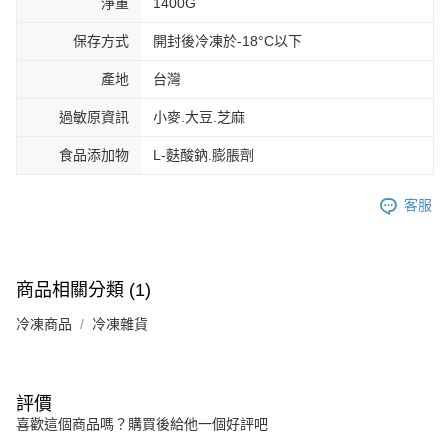
淨重
1400G
保存方式
開封後冷凍於-18°C以下
產地
台灣
過敏原資訊
小麥.大豆.芝麻
食品添加物
L-麩酸鈉.膨脹劑
客服
商品相關分類 (1)
冷凍商品
冷凍雜貨
評價
喜歡這個商品嗎？購買後給他一個好評吧