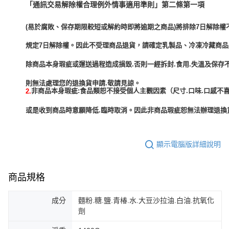
「通訊交易解除權合理例外情事適用準則」第二條第一項
(易於腐敗、保存期限較短或解約時即將逾期之商品)將排除7日解除權
規定7日解除權。因此不受理商品退貨，請確定乳製品、冷凍冷藏商
除商品本身瑕疵或運送過程造成損毀.否則一經拆封.食用.失溫及保存
非商品本身瑕疵:食品類恕不接受個人主觀因素（尺寸.口味.口感不喜
2.
或是收到商品時意願降低.臨時取消。因此非商品瑕疵恕無法辦理退換貨
顯示電腦版詳細說明
商品規格
成分
麵粉.糖.鹽.青椿.水.大豆沙拉油.白油.抗氧化
劑