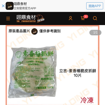
翊鼎食材
開啟APP
立刻使用官方APP
0
1
/
1