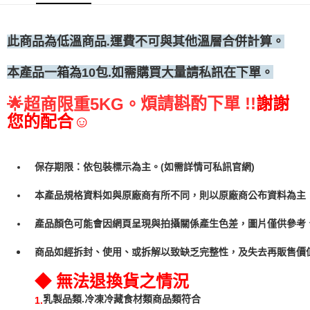
◆冷凍宅配
每筆NT$300
此商品為低溫商品.運費不可與其他溫層合併計算。
本產品一箱為10包.如需購買大量請私訊在下單。
煩請斟酌下單 !!
謝謝
🌟
超商限重5KG。
您的配合☺
保存期限：依包裝標示為主。(如需詳情可私訊官網)
本產品規格資料如與原廠商有所不同，則以原廠商公布資料為主
產品顏色可能會因網頁呈現與拍攝關係產生色差，圖片僅供參考
商品如經拆封、使用、或拆解以致缺乏完整性，及失去再販售價值
◆ 無法退換貨之情況
乳製品類.冷凍冷藏食材類商品類符合
1.