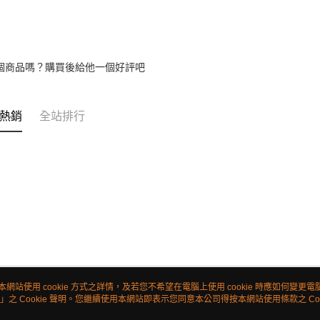
個商品嗎？購買後給他一個好評吧
熱銷
全站排行
本網站使用 cookie 方式之詳情，及若您不希望在電腦上使用 cookie 時應如何變更電腦的
」之 Cookie 聲明。您繼續使用本網站即表示您同意本公司得按本網站使用條款之 Coo
關於我們
客服資訊