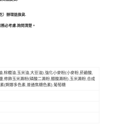
吃）辦理退換貨.
務必考慮.詢問清楚。
,棕櫚油,玉米油,大豆油),強化小麥粉(小麥粉,菸鹼酸,
,鹽,修飾玉米澱粉(磷酸二澱粉,醋酸澱粉),玉米澱粉,合成
色素(婀娜多色素,普通焦糖色素),葡萄糖