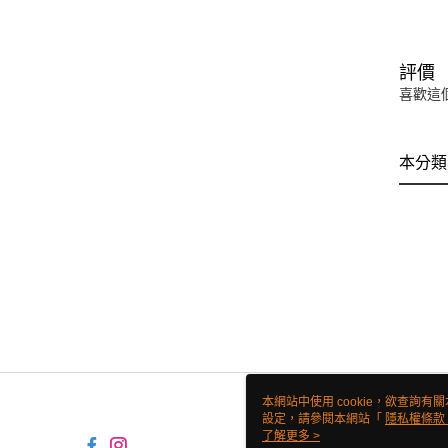
評價
喜歡這
本分類
本網站中使用 cookie，欲查詢有關
設定，請參閱本網站「
隱私權條款
使用 cookie。
了解更多 >