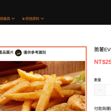
烘焙器具
💫烘焙原料
脆薯EVE
NT$2
數量
付款與運