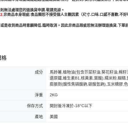
非商品本身瑕疵:食品類恕不接受個人主觀因素（尺寸.口味.口感不喜歡.不好
2.
或是收到商品時意願降低.臨時取消。因此非商品瑕疵恕無法辦理退換貨.下單前
規格
成分
馬鈴薯,植物油(包含芥菜籽油,葵花籽油,棉籽油
還原鐵,維生素B1,核黃素,葉酸),糯米粉,糊精
膨脹劑(酸性焦磷酸鈉,碳酸氫鈉),玉米糖膠,
淨重
2KG
保存方式
開封後冷凍於-18°C以下
產地
美國