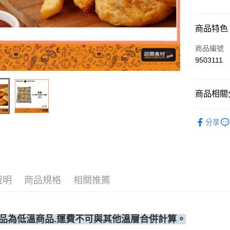
付款方式
商品特色
信用卡一
商品編號
9503111
Apple Pay
ATM付款
商品相關分
冷凍商品
運送方式
分享
◆冷凍宅
每筆NT$3
說明
商品規格
相關推薦
品為低溫商品.運費不可與其他溫層合併計算。