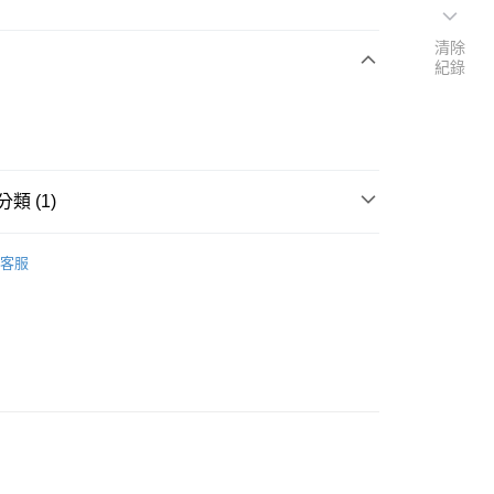
清除
紀錄
次付款
類 (1)
炸物
客服
配
00