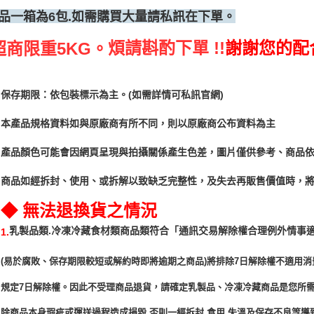
品一箱為6包.如需購買大量請私訊在下單。
煩請斟酌下單 !!
謝謝您的配
超商限重5KG。
保存期限：依包裝標示為主。(如需詳情可私訊官網)
本產品規格資料如與原廠商有所不同，則以原廠商公布資料為主
產品顏色可能會因網頁呈現與拍攝關係產生色差，圖片僅供參考、商品
商品如經拆封、使用、或拆解以致缺乏完整性，及失去再販售價值時，將
◆ 無法退換貨之情況
「通訊交易解除權合理例外情事
乳製品類.冷凍冷藏食材類商品類符合
1.
(易於腐敗、保存期限較短或解約時即將逾期之商品)將排除7日解除權不適用消
規定7日解除權。因此不受理商品退貨，請確定乳製品、冷凍冷藏商品是您所
除商品本身瑕疵或運送過程造成損毀.否則一經拆封.食用.失溫及保存不良等導