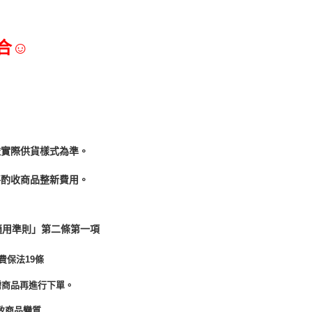
合☺
依實際供貨樣式為準。
酌收商品整﻿新費用。
適用準則」第二條第一項
費保法19條
需商品再進行下單。
致商品變質.