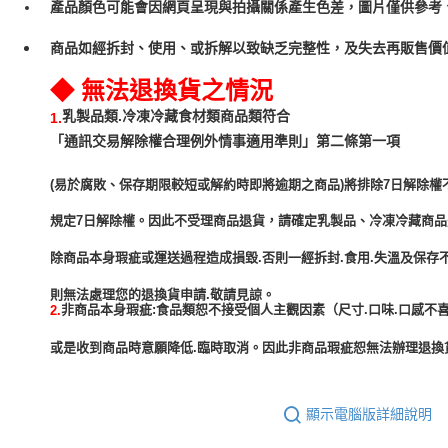
產品顏色可能會因網頁呈現與拍攝關係產生色差，圖片僅供參考
商品如經拆封、使用、或拆解以致缺乏完整性，及失去再販售價值
◆ 無法退換貨之情況
乳製品類.冷凍冷藏食材類商品類符合
1.
「通訊交易解除權合理例外情事適用準則」第二條第一項
(易於腐敗、保存期限較短或解約時即將逾期之商品)將排除7日解除權
規定7日解除權。因此不受理商品退貨，請確定乳製品、冷凍冷藏商
除商品本身瑕疵或運送過程造成損毀.否則一經拆封.食用.失溫及保存
非商品本身瑕疵:食品類恕不接受個人主觀因素（尺寸.口味.口感不喜
2.
或是收到商品時意願降低.臨時取消。因此非商品瑕疵恕無法辦理退換貨
顯示電腦版詳細說明