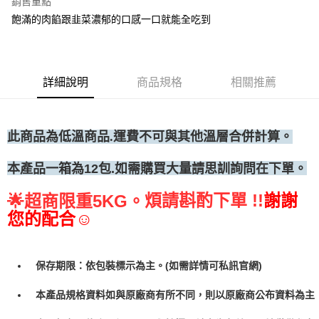
◆冷凍宅配
銷售重點
飽滿的肉餡跟韭菜濃郁的口感一口就能全吃到
每筆NT$300
詳細說明
商品規格
相關推薦
此商品為低溫商品.運費不可與其他溫層合併計算。
本產品一箱為12包.如需購買大量請思訓詢問在下單。
煩請斟酌下單 !!
謝謝
🌟
超商限重5KG。
您的配合☺
保存期限：依包裝標示為主。(如需詳情可私訊官網)
本產品規格資料如與原廠商有所不同，則以原廠商公布資料為主