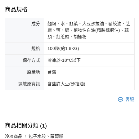
商品規格
成分
麵粉、水、韭菜、大豆沙拉油、豬絞油、芝
麻、鹽、糖、植物性白油(精製棕櫚油)、蒜
頭、紅蔥頭、胡椒粉
規格
100粒(約1.8KG)
保存方式
冷凍於-18°C以下
原產地
台灣
過敏原資訊
含些許大豆(沙拉油)
客服
商品相關分類 (1)
冷凍商品
包子水餃、蘿蔔糕