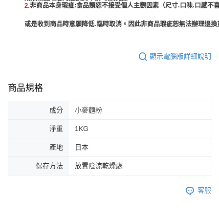
非商品本身瑕疵:食品類恕不接受個人主觀因素（尺寸.口味.口感不喜
2.
或是收到商品時意願降低.臨時取消。因此非商品瑕疵恕無法辦理退換貨
顯示電腦版詳細說明
商品規格
成分
小麥麵粉
淨重
1KG
產地
日本
保存方法
放置陰涼乾燥處.
客服