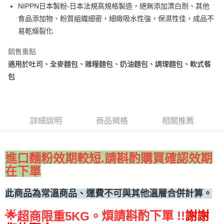
NIPPN日本製粉-日本法規高規格製造，絕無添加漂白劑、其他
• 付款後全家取貨
食品添加物、粉質組織細密，細緻吸水性強，保濕性佳，成品不
每筆NT$60，滿NT$699(含以上)免運費
易乾燥裂化
• 付款後7-11取貨
銷售重點
每筆NT$60，滿NT$699(含以上)免運費
適用於吐司、全麥麵包、雜糧麵包、奶油麵包、調理麵包、軟式餐
(請點開選項勾選)
包
每筆NT$250
詳細說明
商品規格
相關推薦
進口麵粉效期較短.請斟酌購買確認效期
在下單
此商品為常溫商品、運費不可與其他溫層合併計算。
🌟
煩請斟酌下單 !!
謝謝
超商限重5KG。