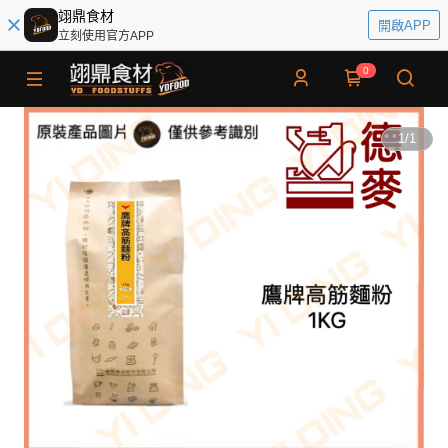
翊鼎食材
開啟APP
立刻使用官方APP
0
1
/
1