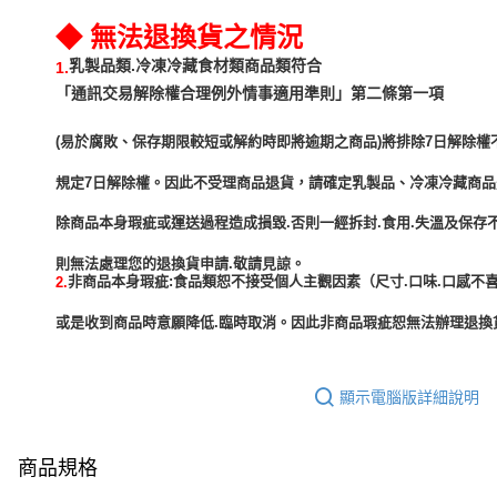
◆ 無法退換貨之情況
乳製品類.冷凍冷藏食材類商品類符合
1.
「通訊交易解除權合理例外情事適用準則」第二條第一項
(易於腐敗、保存期限較短或解約時即將逾期之商品)將排除7日解除權
規定7日解除權。因此不受理商品退貨，請確定乳製品、冷凍冷藏商
除商品本身瑕疵或運送過程造成損毀.否則一經拆封.食用.失溫及保存
非商品本身瑕疵:食品類恕不接受個人主觀因素（尺寸.口味.口感不喜
2.
或是收到商品時意願降低.臨時取消。因此非商品瑕疵恕無法辦理退換貨
顯示電腦版詳細說明
商品規格