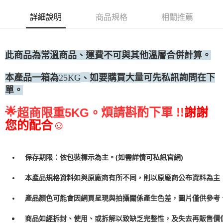
• 付款後全家取貨
詳細說明
商品規格
相關推薦
每筆NT$60，滿NT$699(含以上)免運費
• 付款後7-11取貨
每筆NT$60，滿NT$699(含以上)免運費
此商品為常溫商品、運費不可與其他溫層合併計算。
(請點開選項勾選)
本產品一箱為
25KG
如要購買大量可先私訊詢問在下
、
每筆NT$250
單。
🌟
煩請斟酌下單 !!
謝謝
超商限重5KG。
您的配合☺
保存期限：依包裝標示為主。(如需詳情可私訊官網)
本產品規格資料如與原廠商有所不同，則以原廠商公布資料為主
產品顏色可能會因網頁呈現與拍攝關係產生色差，圖片僅供參考
商品如經拆封、使用、或拆解以致缺乏完整性，及失去再販售價值