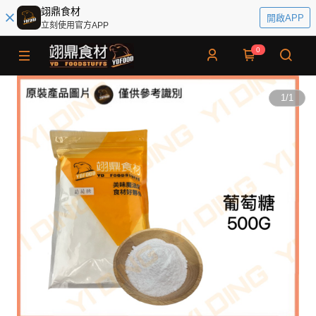
翊鼎食材
開啟APP
立刻使用官方APP
0
1
/
1