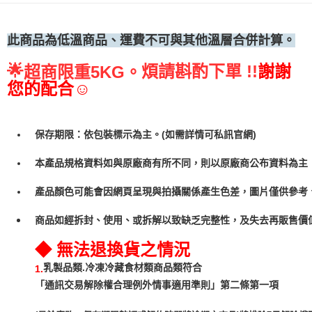
•冷藏宅配
每筆NT$300
此商品為低溫商品、運費不可與其他溫層合併計算。
🌟
煩請斟酌下單 !!
謝謝
超商限重5KG。
您的配合☺
保存期限：依包裝標示為主。(如需詳情可私訊官網)
本產品規格資料如與原廠商有所不同，則以原廠商公布資料為主
產品顏色可能會因網頁呈現與拍攝關係產生色差，圖片僅供參考
商品如經拆封、使用、或拆解以致缺乏完整性，及失去再販售價值
◆ 無法退換貨之情況
乳製品類.冷凍冷藏食材類商品類符合
1.
「通訊交易解除權合理例外情事適用準則」第二條第一項