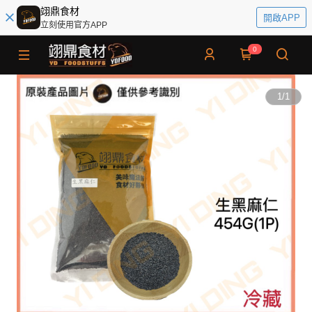
翊鼎食材
開啟APP
立刻使用官方APP
0
1
/
1