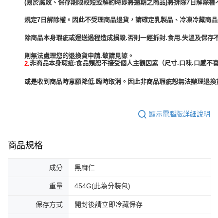
(易於腐敗、保存期限較短或解約時即將逾期之商品)將排除7日解除權
規定7日解除權。因此不受理商品退貨，請確定乳製品、冷凍冷藏商
除商品本身瑕疵或運送過程造成損毀.否則一經拆封.食用.失溫及保存
非商品本身瑕疵:食品類恕不接受個人主觀因素（尺寸.口味.口感不喜
2.
或是收到商品時意願降低.臨時取消。因此非商品瑕疵恕無法辦理退換貨
顯示電腦版詳細說明
商品規格
成分
黑麻仁
重量
454G(此為分裝包)
保存方式
開封後請立即冷藏保存