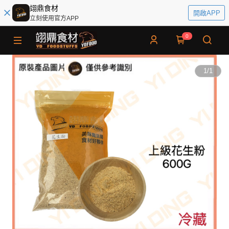
翊鼎食材
開啟APP
立刻使用官方APP
0
1
/
1