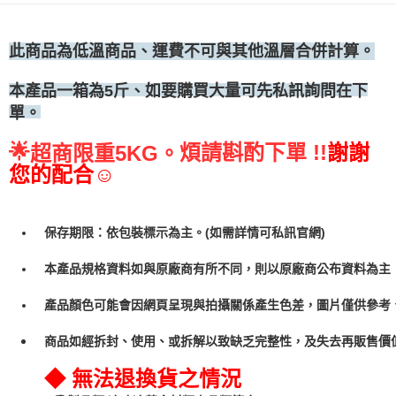
•冷藏宅配
每筆NT$300
此商品為低溫商品、運費不可與其他溫層合併計算。
、如要購買大量可先私訊詢問在下
本產品一箱為5斤
單。
🌟
煩請斟酌下單 !!
謝謝
超商限重5KG。
您的配合☺
保存期限：依包裝標示為主。(如需詳情可私訊官網)
本產品規格資料如與原廠商有所不同，則以原廠商公布資料為主
產品顏色可能會因網頁呈現與拍攝關係產生色差，圖片僅供參考
商品如經拆封、使用、或拆解以致缺乏完整性，及失去再販售價值
◆ 無法退換貨之情況