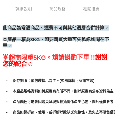
• 付款後全家取貨
詳細說明
商品規格
相關推薦
每筆NT$60，滿NT$699(含以上)免運費
• 付款後7-11取貨
每筆NT$60，滿NT$699(含以上)免運費
此商品為常溫商品、運費不可與其他溫層合併計算。
(請點開選項勾選)
、如要購買大量可先私訊詢問在下
本產品一箱為3KG
每筆NT$250
單。
🌟
煩請斟酌下單 !!
謝謝
超商限重5KG。
您的配合☺
保存期限：依包裝標示為主。(如需詳情可私訊官網)
本產品規格資料如與原廠商有所不同，則以原廠商公布資料為主
產品顏色可能會因網頁呈現與拍攝關係產生色差，圖片僅供參考
商品如經拆封、使用、或拆解以致缺乏完整性，及失去再販售價值