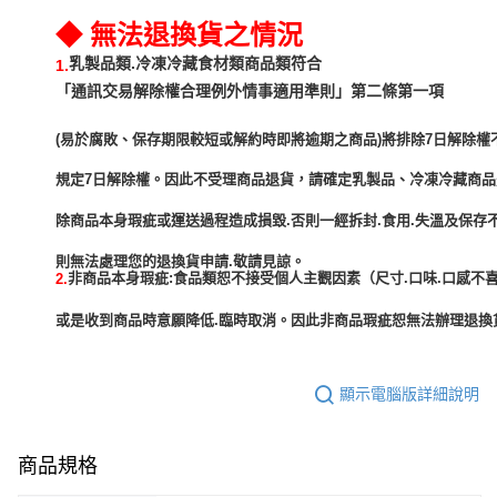
◆ 無法退換貨之情況
乳製品類.冷凍冷藏食材類商品類符合
1.
「通訊交易解除權合理例外情事適用準則」第二條第一項
(易於腐敗、保存期限較短或解約時即將逾期之商品)將排除7日解除權
規定7日解除權。因此不受理商品退貨，請確定乳製品、冷凍冷藏商
除商品本身瑕疵或運送過程造成損毀.否則一經拆封.食用.失溫及保存
非商品本身瑕疵:食品類恕不接受個人主觀因素（尺寸.口味.口感不喜
2.
或是收到商品時意願降低.臨時取消。因此非商品瑕疵恕無法辦理退換貨
顯示電腦版詳細說明
商品規格