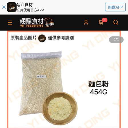
翊鼎食材
開啟APP
立刻使用官方APP
0
1
/
1