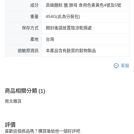
成分
高級麵粉.鹽.酵母.食用色素黃色4號及5號
重量
454G(此為分裝包)
保存方式
開封後請放置陰涼乾燥處
產地
台灣
過敏原資訊
本產品含有麩質的穀物製品
客服
商品相關分類 (1)
南北雜貨
評價
喜歡這個商品嗎？購買後給他一個好評吧