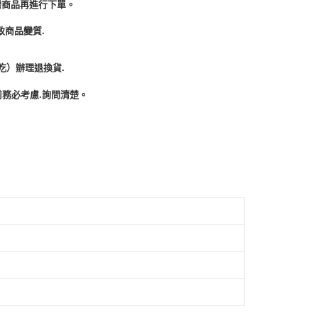
需商品再進行下單。
致商品變質.
吃）辦理退換貨.
務必考慮.詢問清楚。