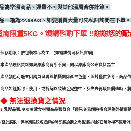
品為常溫商品、運費不可與其他溫層合併計算。
、如要購買大量可先私訊詢問在下單。
品一箱為22.68KG
煩請斟酌下單 !!
謝謝您的配
超商限重5KG。
保存期限：依包裝標示為主。(如需詳情可私訊官網)
本產品規格資料如與原廠商有所不同，則以原廠商公布資料為主
產品顏色可能會因網頁呈現與拍攝關係產生色差，圖片僅供參考、商品
商品如經拆封、使用、或拆解以致缺乏完整性，及失去再販售價值時，將
◆ 無法退換貨之情況
「通訊交易解除權合理例外情事
乳製品類.冷凍冷藏食材類商品類符合
1.
(易於腐敗、保存期限較短或解約時即將逾期之商品)將排除7日解除權不適用消