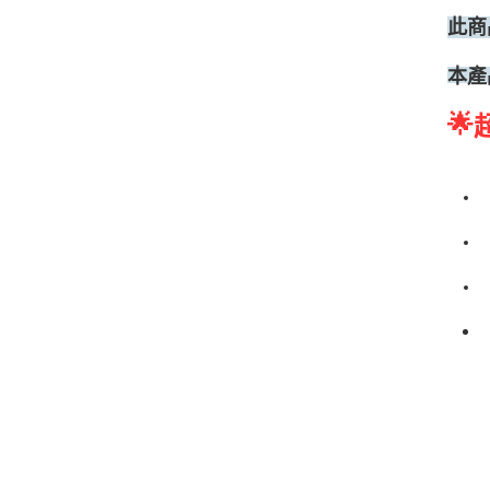
此商
本產
🌟