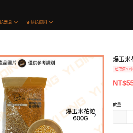
烘焙器具
💫烘焙原料
爆玉米花
超取滿NT$
NT$5
數量