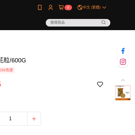
0
中文 (繁體)
粒/600G
699免運
5