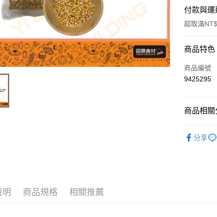
付款與運
超取滿NT$
付款方式
商品特色
信用卡一
商品編號
9425295
Apple Pay
商品相關分
運送方式
南北雜貨
• 付款後
分享
每筆NT$6
• 付款後7
每筆NT$6
說明
商品規格
相關推薦
(請點開選
每筆NT$2