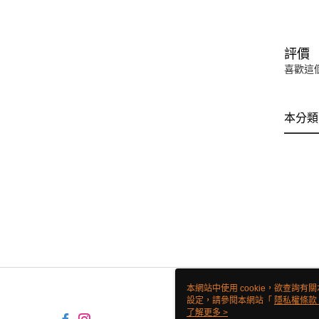
評價
喜歡這
本分類
本網站中使用 cookie，欲查詢有關
設定，請參閱本網站「
隱私權條款
使用 cookie。
了解更多 >