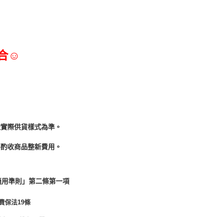
合☺
依實際供貨樣式為準。
酌收商品整﻿新費用。
適用準則」第二條第一項
費保法19條