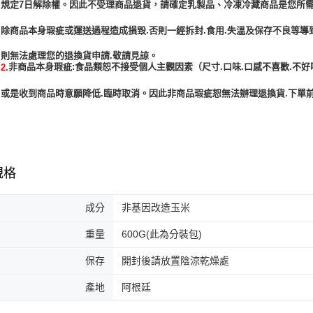
規定7日解除權。因此不受理商品退貨，請確定乳製品、冷凍冷藏商品是您所
除商品本身瑕疵或運送過程造成損毀.否則一經拆封.食用.失溫及保存不良等導
非商品本身瑕疵:食品類恕不接受個人主觀因素（尺寸.口味.口感不喜歡.不好
2.
或是收到商品時意願降低.臨時取消。因此非商品瑕疵恕無法辦理退換貨.下單前
規格
成分
非基因改造玉米
重量
600G(此為分裝包)
保存
開封後請放置陰涼乾燥處
產地
阿根廷