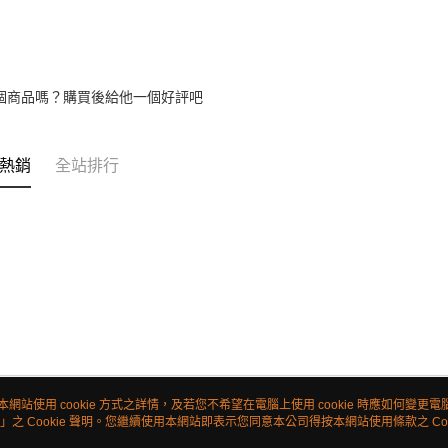
個商品嗎？購買後給他一個好評吧
熱銷
全站排行
本網站使用 cookie 方式之詳情，及若您不希望在電腦上使用 cookie 時應如何變更電腦的
」之 Cookie 聲明。您繼續使用本網站即表示您同意本公司得按本網站使用條款之 Coo
關於我們
客服資訊