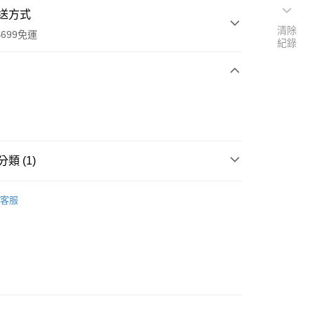
送方式
清除
699免運
紀錄
次付款
類 (1)
全家取貨
客服
0，滿NT$699(含以上)免運費
-11取貨
0，滿NT$699(含以上)免運費
項勾選)
50