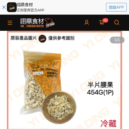
翊鼎食材
開啟APP
立刻使用官方APP
0
1
/
1