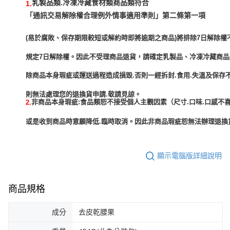
乳製品類.冷凍冷藏食材類商品類符合
1.
「通訊交易解除權合理例外情事適用準則」第二條第一項
(易於腐敗、保存期限較短或解約時即將逾期之商品)將排除7日解除權
規定7日解除權。因此不受理商品退貨，請確定乳製品、冷凍冷藏商
除商品本身瑕疵或運送過程造成損毀.否則一經拆封.食用.失溫及保存
非商品本身瑕疵:食品類恕不接受個人主觀因素（尺寸.口味.口感不喜
2.
或是收到商品時意願降低.臨時取消。因此非商品瑕疵恕無法辦理退換貨
顯示電腦版詳細說明
商品規格
成分
去皮乾腰果