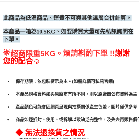
•冷藏宅配
每筆NT$300
此商品為低溫商品、運費不可與其他溫層合併計算。
本產品一箱為10.5KG、
如要購買大量可先私訊詢問在
下單。
🌟
煩請斟酌下單 !!
謝謝
超商限重5KG。
您的配合☺
保存期限：依包裝標示為主。(如需詳情可私訊官網)
本產品規格資料如與原廠商有所不同，則以原廠商公布資料為主
產品顏色可能會因網頁呈現與拍攝關係產生色差，圖片僅供參考
商品如經拆封、使用、或拆解以致缺乏完整性，及失去再販售價值
◆ 無法退換貨之情況