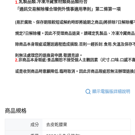
乳製品類.冷凍冷藏食材類商品類符合
1.
「通訊交易解除權合理例外情事適用準則」第二條第一項
(易於腐敗、保存期限較短或解約時即將逾期之商品)將排除7日解除權
規定7日解除權。因此不受理商品退貨，請確定乳製品、冷凍冷藏商
除商品本身瑕疵或運送過程造成損毀.否則一經拆封.食用.失溫及保存
非商品本身瑕疵:食品類恕不接受個人主觀因素（尺寸.口味.口感不喜
2.
或是收到商品時意願降低.臨時取消。因此非商品瑕疵恕無法辦理退換貨
顯示電腦版詳細說明
商品規格
成分
去皮乾腰果