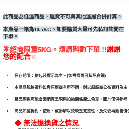
•冷藏宅配
每筆NT$300
此商品為低溫商品、運費不可與其他溫層合併計算。
本產品一箱為10.5KG、
如要購買大量可先私訊詢問在
下單。
🌟
煩請斟酌下單 !!
謝謝
超商限重5KG。
您的配合☺
保存期限：依包裝標示為主。(如需詳情可私訊官網)
本產品規格資料如與原廠商有所不同，則以原廠商公布資料為主
產品顏色可能會因網頁呈現與拍攝關係產生色差，圖片僅供參考
商品如經拆封、使用、或拆解以致缺乏完整性，及失去再販售價值
◆ 無法退換貨之情況