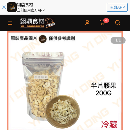
翊鼎食材
開啟APP
立刻使用官方APP
0
1
/
1