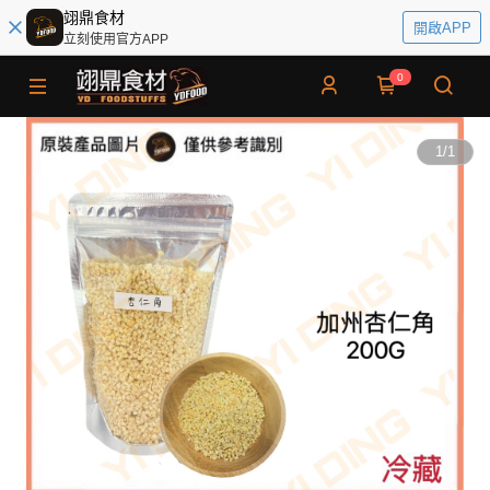
翊鼎食材
開啟APP
立刻使用官方APP
0
1
/
1