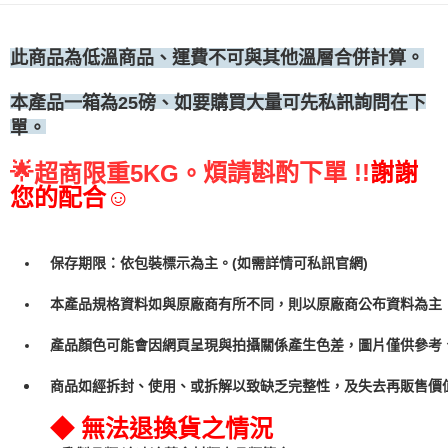
•冷藏宅配
每筆NT$300
此商品為低溫商品、運費不可與其他溫層合併計算。
、如要購買大量可先私訊詢問在下
本產品一箱為25磅
單。
🌟
煩請斟酌下單 !!
謝謝
超商限重5KG。
您的配合☺
保存期限：依包裝標示為主。(如需詳情可私訊官網)
本產品規格資料如與原廠商有所不同，則以原廠商公布資料為主
產品顏色可能會因網頁呈現與拍攝關係產生色差，圖片僅供參考
商品如經拆封、使用、或拆解以致缺乏完整性，及失去再販售價值
◆ 無法退換貨之情況