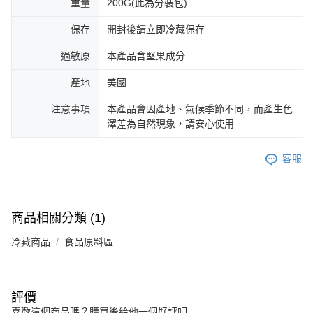
重量
200G(此為分裝包)
保存
開封後請立即冷藏保存
過敏原
本產品含堅果成分
產地
美國
注意事項
本產品會因產地、氣候季節不同，而產生色
澤差為自然現象，請安心使用
客服
商品相關分類 (1)
冷藏商品
食品原料區
評價
喜歡這個商品嗎？購買後給他一個好評吧