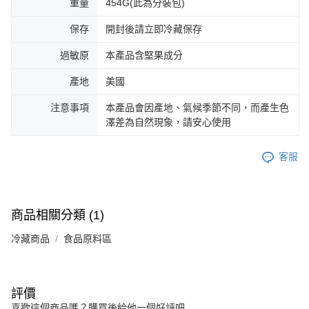
重量
454G(此為分裝包)
保存
開封後請立即冷藏保存
過敏原
本產品含堅果成分
產地
美國
注意事項
本產品會因產地、氣候季節不同，而產生色
澤差為自然現象，請安心使用
客服
商品相關分類 (1)
冷藏商品
食品原料區
評價
喜歡這個商品嗎？購買後給他一個好評吧