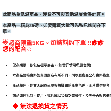
•冷藏宅配
每筆NT$300
此商品為低溫商品、運費不可與其他溫層合併計算。
、如要購買大量可先私訊詢問在下
本產品一箱為25磅
單。
🌟
煩請斟酌下單 !!
謝謝
超商限重5KG。
您的配合☺
保存期限：依包裝標示為主。(如需詳情可私訊官網)
本產品規格資料如與原廠商有所不同，則以原廠商公布資料為主
產品顏色可能會因網頁呈現與拍攝關係產生色差，圖片僅供參考
商品如經拆封、使用、或拆解以致缺乏完整性，及失去再販售價值
◆ 無法退換貨之情況