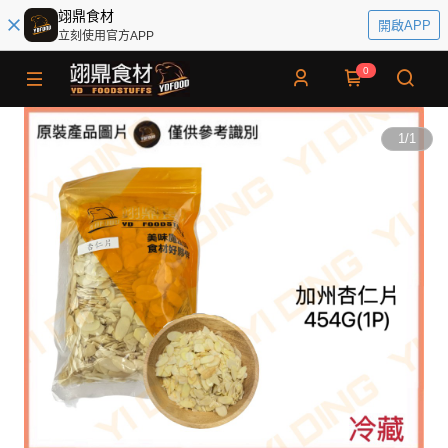
翊鼎食材
開啟APP
立刻使用官方APP
0
1
/
1