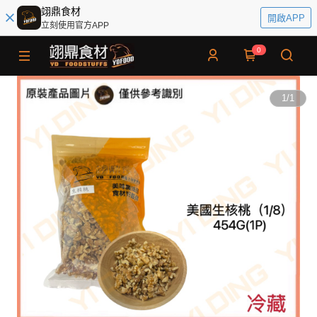
翊鼎食材
開啟APP
立刻使用官方APP
0
1
/
1