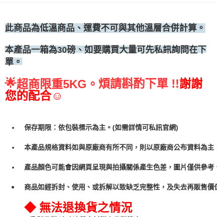
•冷藏宅配
每筆NT$300
此商品為低溫商品、運費不可與其他溫層合併計算。
、如要購買大量可先私訊詢問在下
本產品一箱為30磅
單。
🌟
煩請斟酌下單 !!
謝謝
超商限重5KG。
您的配合☺
保存期限：依包裝標示為主。(如需詳情可私訊官網)
本產品規格資料如與原廠商有所不同，則以原廠商公布資料為主
產品顏色可能會因網頁呈現與拍攝關係產生色差，圖片僅供參考
商品如經拆封、使用、或拆解以致缺乏完整性，及失去再販售價值
◆ 無法退換貨之情況