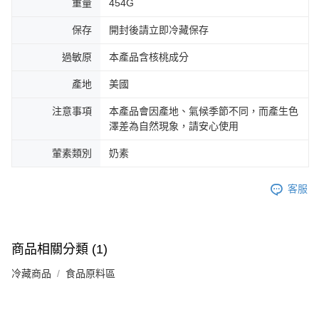
重量
454G
保存
開封後請立即冷藏保存
過敏原
本產品含核桃成分
產地
美國
注意事項
本產品會因產地、氣候季節不同，而產生色
澤差為自然現象，請安心使用
葷素類別
奶素
客服
商品相關分類 (1)
冷藏商品
食品原料區