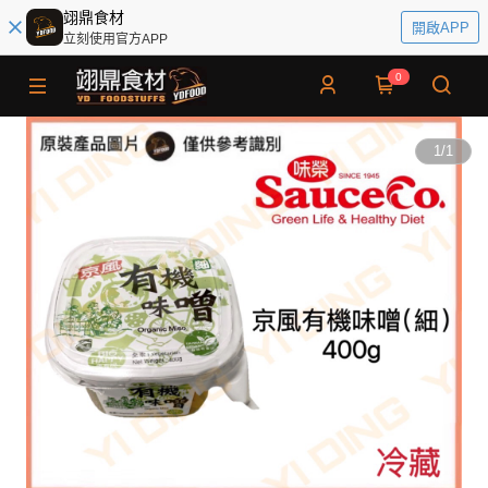
翊鼎食材
開啟APP
立刻使用官方APP
0
1
/
1