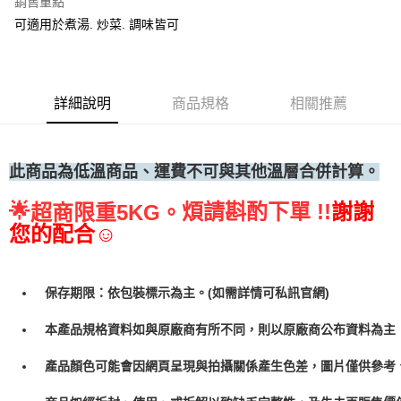
•冷藏宅配
銷售重點
可適用於煮湯. 炒菜. 調味皆可
每筆NT$300
詳細說明
商品規格
相關推薦
此商品為低溫商品、運費不可與其他溫層合併計算。
🌟
煩請斟酌下單 !!
謝謝
超商限重5KG。
您的配合☺
保存期限：依包裝標示為主。(如需詳情可私訊官網)
本產品規格資料如與原廠商有所不同，則以原廠商公布資料為主
產品顏色可能會因網頁呈現與拍攝關係產生色差，圖片僅供參考