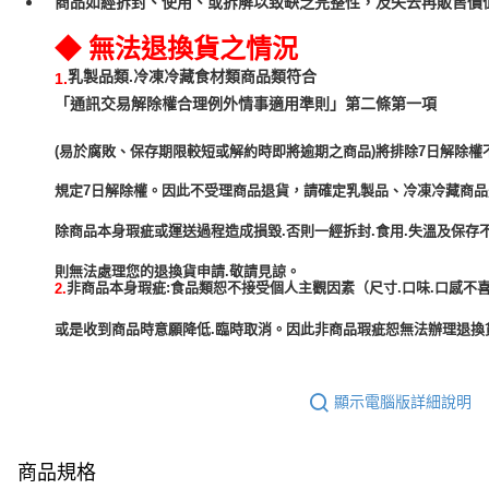
商品如經拆封、使用、或拆解以致缺乏完整性，及失去再販售價值
◆ 無法退換貨之情況
乳製品類.冷凍冷藏食材類商品類符合
1.
「通訊交易解除權合理例外情事適用準則」第二條第一項
(易於腐敗、保存期限較短或解約時即將逾期之商品)將排除7日解除權
規定7日解除權。因此不受理商品退貨，請確定乳製品、冷凍冷藏商
除商品本身瑕疵或運送過程造成損毀.否則一經拆封.食用.失溫及保存
非商品本身瑕疵:食品類恕不接受個人主觀因素（尺寸.口味.口感不喜
2.
或是收到商品時意願降低.臨時取消。因此非商品瑕疵恕無法辦理退換貨
顯示電腦版詳細說明
商品規格