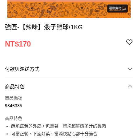
強匠-【辣味】骰子雞球/1KG
NT$170
付款與運送方式
付款方式
商品特色
信用卡一次付款
商品編號
Apple Pay
9346335
ATM付款
商品特色
酥脆焦黃的外皮，包裹著一塊塊超鮮嫩多汁的雞肉
運送方式
可當正餐、下酒好菜、當消夜點心都十分適合