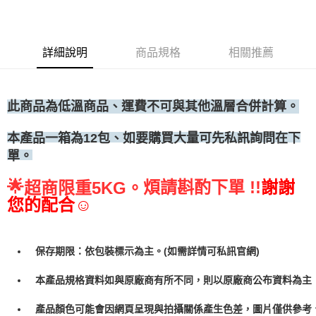
◆冷凍宅配
每筆NT$300
詳細說明
商品規格
相關推薦
此商品為低溫商品、運費不可與其他溫層合併計算。
包、如要購買大量可先私訊詢問在下
本產品一箱為12
單。
🌟
煩請斟酌下單 !!
謝謝
超商限重5KG。
您的配合☺
保存期限：依包裝標示為主。(如需詳情可私訊官網)
本產品規格資料如與原廠商有所不同，則以原廠商公布資料為主
產品顏色可能會因網頁呈現與拍攝關係產生色差，圖片僅供參考