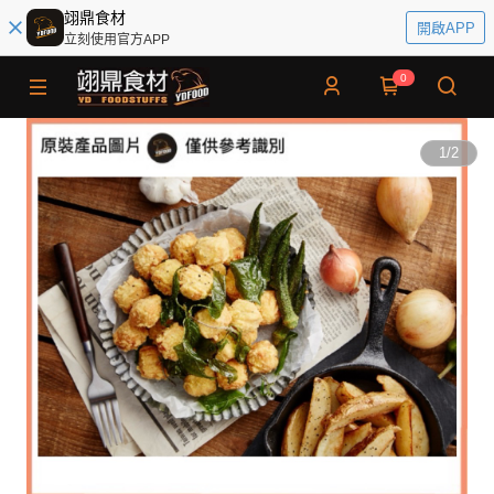
翊鼎食材
開啟APP
立刻使用官方APP
0
1
/
2