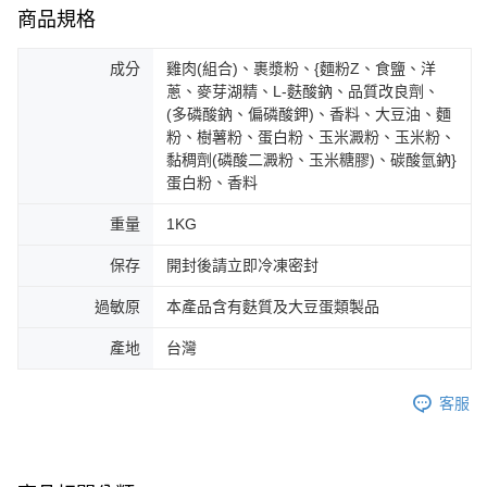
商品規格
成分
雞肉(組合)、裹漿粉、{麵粉Z、食鹽、洋
蔥、麥芽湖精、L-麩酸鈉、品質改良劑、
(多磷酸鈉、偏磷酸鉀)、香料、大豆油、麵
粉、樹薯粉、蛋白粉、玉米澱粉、玉米粉、
黏稠劑(磷酸二澱粉、玉米糖膠)、碳酸氫鈉}
蛋白粉、香料
重量
1KG
保存
開封後請立即冷凍密封
過敏原
本產品含有麩質及大豆蛋類製品
產地
台灣
客服