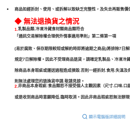
商品如經拆封、使用、或拆解以致缺乏完整性，及失去再販售價值
◆ 無法退換貨之情況
乳製品類.冷凍冷藏食材類商品類符合
1.
「通訊交易解除權合理例外情事適用準則」第二條第一項
(易於腐敗、保存期限較短或解約時即將逾期之商品)將排除7日解
規定7日解除權。因此不受理商品退貨，請確定乳製品、冷凍冷
除商品本身瑕疵或運送過程造成損毀.否則一經拆封.食用.失溫及
非商品本身瑕疵:食品類恕不接受個人主觀因素（尺寸.口味.口
2.
或是收到商品時意願降低.臨時取消。因此非商品瑕疵恕無法辦理
顯示電腦版詳細說明