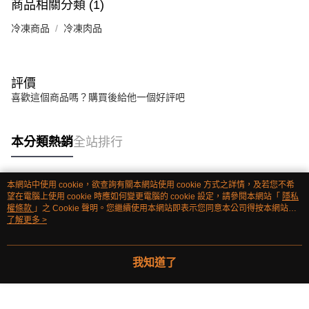
商品相關分類 (1)
冷凍商品
冷凍肉品
評價
喜歡這個商品嗎？購買後給他一個好評吧
本分類熱銷
全站排行
本網站中使用 cookie，欲查詢有關本網站使用 cookie 方式之詳情，及若您不希
熱門標籤
望在電腦上使用 cookie 時應如何變更電腦的 cookie 設定，請參閱本網站「
隱私
權條款
」之 Cookie 聲明。您繼續使用本網站即表示您同意本公司得按本網站使
用條款之 Cookie 聲明使用 cookie。
了解更多 >
我知道了