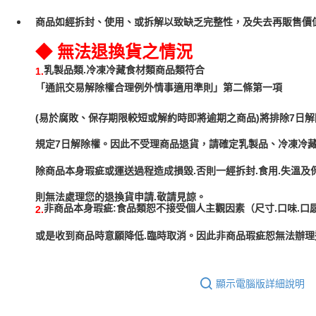
商品如經拆封、使用、或拆解以致缺乏完整性，及失去再販售價值
◆ 無法退換貨之情況
乳製品類.冷凍冷藏食材類商品類符合
1.
「通訊交易解除權合理例外情事適用準則」第二條第一項
(易於腐敗、保存期限較短或解約時即將逾期之商品)將排除7日解
規定7日解除權。因此不受理商品退貨，請確定乳製品、冷凍冷
除商品本身瑕疵或運送過程造成損毀.否則一經拆封.食用.失溫及
非商品本身瑕疵:食品類恕不接受個人主觀因素（尺寸.口味.口
2.
或是收到商品時意願降低.臨時取消。因此非商品瑕疵恕無法辦理
顯示電腦版詳細說明