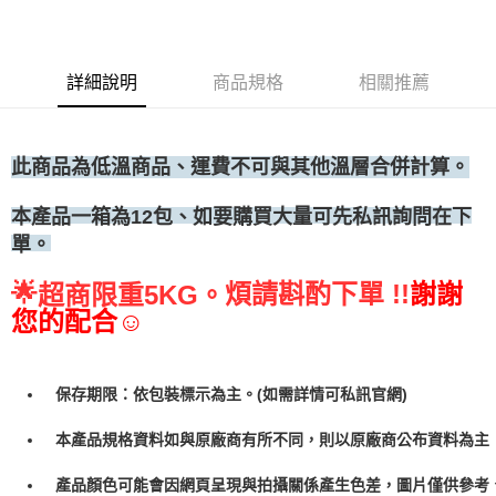
◆冷凍宅配
每筆NT$300
詳細說明
商品規格
相關推薦
此商品為低溫商品、運費不可與其他溫層合併計算。
包、如要購買大量可先私訊詢問在下
本產品一箱為12
單。
🌟
煩請斟酌下單 !!
謝謝
超商限重5KG。
您的配合☺
保存期限：依包裝標示為主。(如需詳情可私訊官網)
本產品規格資料如與原廠商有所不同，則以原廠商公布資料為主
產品顏色可能會因網頁呈現與拍攝關係產生色差，圖片僅供參考