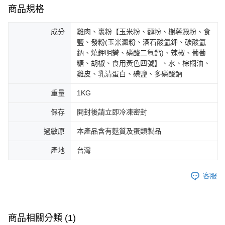
商品規格
成分
雞肉、裹粉【玉米粉、麵粉、樹薯澱粉、食
鹽、發粉(玉米澱粉、酒石酸氫鉀、碳酸氫
鈉、燒鉀明礬、磷酸二氫鈣)、辣椒、葡萄
糖、胡椒、食用黃色四號】、水、棕櫚油、
雞皮、乳清蛋白、碘鹽、多磷酸鈉
重量
1KG
保存
開封後請立即冷凍密封
過敏原
本產品含有麩質及蛋類製品
產地
台灣
客服
商品相關分類 (1)