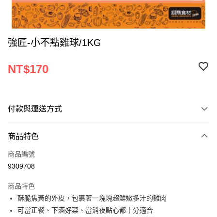
強匠-小不點雞球/1KG
NT$170
付款與運送方式
付款方式
商品特色
信用卡一次付款
商品編號
Apple Pay
9309708
ATM付款
商品特色
酥脆焦黃的外皮，包裹著一塊塊超鮮嫩多汁的雞肉
運送方式
可當正餐、下酒好菜、當消夜點心都十分適合