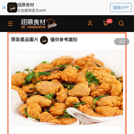
翊鼎食材
開啟APP
立刻使用官方APP
0
1
/
2