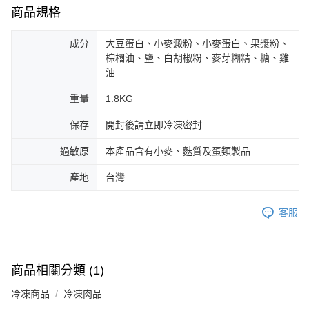
商品規格
成分
大豆蛋白、小麥澱粉、小麥蛋白、果漿粉、
棕櫚油、鹽、白胡椒粉、麥芽糊精、糖、雞
油
重量
1.8KG
保存
開封後請立即冷凍密封
過敏原
本產品含有小麥、麩質及蛋類製品
產地
台灣
客服
商品相關分類 (1)
冷凍商品
冷凍肉品