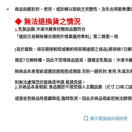
商品如經拆封、使用、或拆解以致缺乏完整性，及失去再販售價值
◆ 無法退換貨之情況
乳製品類.冷凍冷藏食材類商品類符合
1.
「通訊交易解除權合理例外情事適用準則」第二條第一項
(易於腐敗、保存期限較短或解約時即將逾期之商品)將排除7日解
規定7日解除權。因此不受理商品退貨，請確定乳製品、冷凍冷
除商品本身瑕疵或運送過程造成損毀.否則一經拆封.食用.失溫及
非商品本身瑕疵:食品類恕不接受個人主觀因素（尺寸.口味.口
2.
或是收到商品時意願降低.臨時取消。因此非商品瑕疵恕無法辦理
顯示電腦版詳細說明