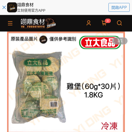
翊鼎食材
開啟APP
立刻使用官方APP
0
1
/
1