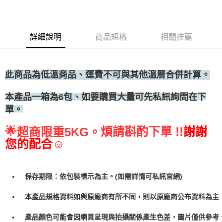
◆冷凍宅配
每筆NT$300
詳細說明
商品規格
相關推薦
此商品為低溫商品、運費不可與其他溫層合併計算。
包、如要購買大量可先私訊詢問在下
本產品一箱為6
單。
🌟
煩請斟酌下單 !!
謝謝
超商限重5KG。
您的配合☺
保存期限：依包裝標示為主。(如需詳情可私訊官網)
本產品規格資料如與原廠商有所不同，則以原廠商公布資料為主
產品顏色可能會因網頁呈現與拍攝關係產生色差，圖片僅供參考