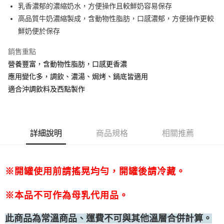
乳香濃郁的濃縮奶水，方便操作且較鮮奶容易保存
• 付款後全家取貨
高品質牛奶濃縮製成，含動物性脂肪，口感濃郁，方便操作更較
每筆NT$60，滿NT$699(含以上)免運費
鮮奶便於保存
• 付款後7-11取貨
銷售重點
每筆NT$60，滿NT$699(含以上)免運費
營養豐富，含動物性脂肪，口感更香濃
(請點開選項勾選)
應用變化多，調飲、濃湯、焗烤、鍋底皆適用
每筆NT$250
適合沖調飲料及西點製作
詳細說明
商品規格
相關推薦
※開罐使用前請搖晃均勻，開罐後請冷藏。
※本品不可作為母乳代用品。
此商品為常溫商品、運費不可與其他溫層合併計算。