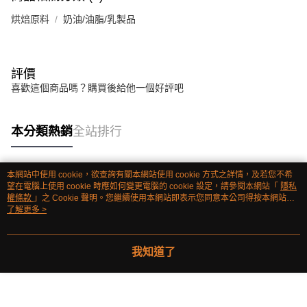
烘焙原料
奶油/油脂/乳製品
評價
喜歡這個商品嗎？購買後給他一個好評吧
本分類熱銷
全站排行
本網站中使用 cookie，欲查詢有關本網站使用 cookie 方式之詳情，及若您不希
熱門標籤
望在電腦上使用 cookie 時應如何變更電腦的 cookie 設定，請參閱本網站「
隱私
權條款
」之 Cookie 聲明。您繼續使用本網站即表示您同意本公司得按本網站使
用條款之 Cookie 聲明使用 cookie。
了解更多 >
我知道了