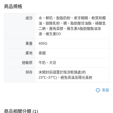
商品規格
成分
水、鮮奶、脫脂奶粉、麥牙糊精、軟質棕櫚
油、甜酪乳粉、糖、脂肪酸甘油酯、磷酸氫
二鈉、鹿角菜膠、維生素A脂肪酸酯油溶
液、維生素D3
重量
405G
產地
泰國
過敏原
牛奶、大豆
保存
未開封前請置於陰涼乾燥處(約
23℃~37℃)，避免高溫及陽光直射
客服
商品相關分類 (1)