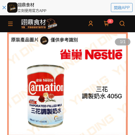
翊鼎食材
開啟APP
立刻使用官方APP
0
1
/
1