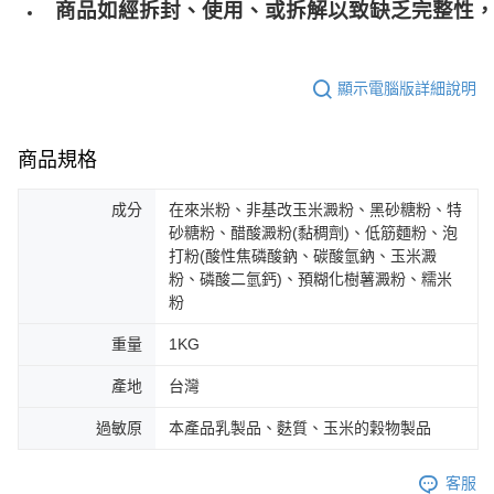
商品如經拆封、使用、或拆解以致缺乏完整性，
顯示電腦版詳細說明
商品規格
成分
在來米粉、非基改玉米澱粉、黑砂糖粉、特
砂糖粉、醋酸澱粉(黏稠劑)、低筋麵粉、泡
打粉(酸性焦磷酸鈉、碳酸氫鈉、玉米澱
粉、磷酸二氫鈣)、預糊化樹薯澱粉、糯米
粉
重量
1KG
產地
台灣
過敏原
本產品乳製品、麩質、玉米的穀物製品
客服