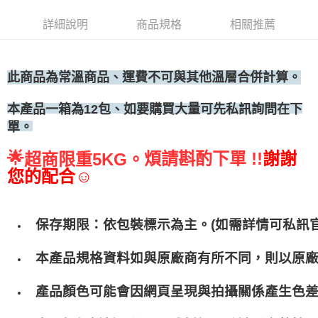
• 付款後全家取貨
詳細說明
商品規格
相關推薦
每筆NT$60，滿NT$699(含以上)免運費
• 付款後7-11取貨
每筆NT$60，滿NT$699(含以上)免運費
此商品為常溫商品、運費不可與其他溫層合併計算。
(請點開選項勾選)
、如要購買大量可先私訊詢問在下
本產品一箱為12包
每筆NT$250
單。
🌟
煩請斟酌下單 !!
謝謝
超商限重5KG。
您的配合☺
保存期限：依包裝標示為主。(如需詳情可私訊官
本產品規格資料如與原廠商有所不同，則以原
產品顏色可能會因網頁呈現與拍攝關係產生色