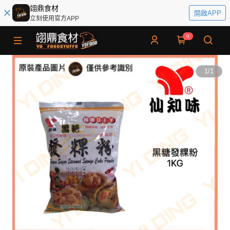
翊鼎食材
開啟APP
立刻使用官方APP
0
1
/
1